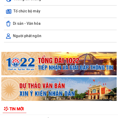
tháng 8 năm 2026
Tổ chức bộ máy
Thông báo thu hồi thuốc không đạt tiêu chuẩn chất lượng
Di sản - Văn hóa
ĐOÀN KIỂM TRA LIÊN NGÀNH XÃ AN LÃO KIỂM TRA CÔNG TÁC BẢO
ĐẢM AN TOÀN THỰC PHẨM TẠI CÁC CƠ SỞ SẢN...
Người phát ngôn
Đảng ủy - HĐND - UBND - Ủy ban MTTQ Việt Nam xã An Lão dâng
hương tri ân các anh hùng liệt sĩ
ĐỒNG CHÍ LÊ VĂN HUY PHÓ CHỦ TỊCH UBND XÃ THĂM, TẶNG QUÀ
CÁC GIA ĐÌNH CHÍNH SÁCH NHÂN DỊP 27/7
ĐỒNG CHÍ NGUYỄN VĂN QUANG, PHÓ BÍ THƯ THƯỜNG TRỰC ĐẢNG ỦY
XÃ CHỦ TRÌ HỘI NGHỊ LÀM VIỆC VỚI BÍ THƯ...
ĐẢNG ỦY - HĐND - UBND - ỦY BAN MTTQ VIỆT NAM XÃ AN LÃO
THĂM, TẶNG QUÀ GIA ĐÌNH CHÍNH SÁCH NHÂN KỶ...
Thông báo về thông hồ sơ dự thảo Nghị quyết quy phạm pháp luật về
TIN MỚI
dự thảo Nghị quyết của Hội đồng...