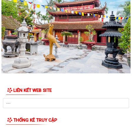
ĐẢNG ỦY XÃ AN LÃO LÀM VIỆC VỚI CÁC THÔN SAU SẮP XẾP, TỔ
CHỨC LẠI
XÃ AN LÃO TỔ CHỨC LỄ CHÀO CỜ VÀ SINH HOẠT DƯỚI CỜ THÁNG 7
NĂM 2026.
TỔ ĐẠI BIỂU HĐND THÀNH PHỐ SỐ 6 TIẾP XÚC CỬ TRI TRƯỚC KỲ HỌP
THƯỜNG LỆ GIỮA NĂM 2026.
Quyết định Ban hành Nội quy, Quy chế tiếp công dân trực tuyến của Ủy
ban nhân dân xã An Lão
Quyết định Ban hành Quy chế tiếp công dân, xử lý đơn khiếu nại, tố cáo,
kiến nghị, phản ánh của Chủ...
LIÊN KẾT WEB SITE
Thông báo Lịch tiếp công dân của Chủ tịch UBND xã An Lão 6 tháng
cuối năm 2026
Tài liệu phục vụ Tiếp xúc cử tri của Đoàn ĐBQH và HĐND thành phố
THỐNG KÊ TRUY CẬP
Thông báo tuyên truyền về hoạt động tiếp xúc cử tri phục vụ Kỳ họp