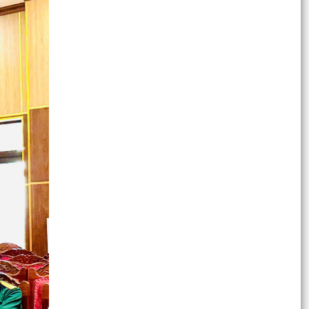
Hội đồng nhân dân xã An Lão tổ chức kỳ họp
thứ Hai (kỳ họp thường lệ) giữa năm 2026
LÃNH ĐẠO XÃ AN LÃO THĂM, CHÚC MỪNG CÁC
CƠ QUAN BÁO CHÍ NHÂN NGÀY BÁO CHÍ CÁCH
MẠNG VIỆT NAM
Đại hội Hội khuyến học xã An Lão lần thứ I nhiệm
kỳ 2026-2031.
ĐẢNG BỘ XÃ AN LÃO TẬP TRUNG THÁO GỠ
KHÓ KHĂN, QUYẾT TÂM HOÀN THÀNH CÁC
MỤC TIÊU NĂM 2026.
UBND XÃ AN LÃO ĐÁNH GIÁ KẾT QUẢ THỰC
HIỆN NHIỆM VỤ 6 THÁNG ĐẦU NĂM 2026
Tổ đại biểu số 5 HĐND xã An Lão tiếp xúc cử tri
trước kỳ họp thường lệ giữa năm 2026
XÃ AN LÃO KHAI MẠC HOẠT ĐỘNG HÈ NĂM