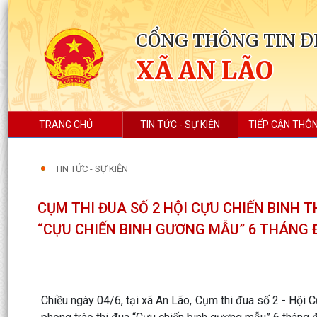
CỔNG THÔNG TIN Đ
XÃ AN LÃO
TRANG CHỦ
TIN TỨC - SỰ KIỆN
TIẾP CẬN THÔN
TIN TỨC - SỰ KIỆN
CỤM THI ĐUA SỐ 2 HỘI CỰU CHIẾN BINH 
“CỰU CHIẾN BINH GƯƠNG MẪU” 6 THÁNG 
Chiều ngày 04/6, tại xã An Lão, Cụm thi đua số 2 - Hội 