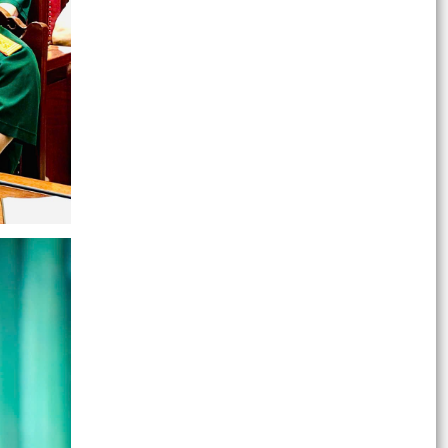
2026
KỲ THI TỐT NGHIỆP THPT NĂM 2026 TRÊN ĐỊA
BÀN XÃ AN LÃO DIỄN RA AN TOÀN, NGHIÊM
TÚC, ĐÚNG QUY CHẾ