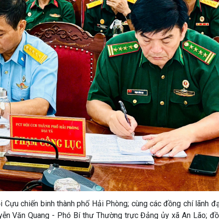
i Cựu chiến binh thành phố Hải Phòng; cùng các đồng chí lãnh đ
yễn Văn Quang - Phó Bí thư Thường trực Đảng ủy xã An Lão; đồ