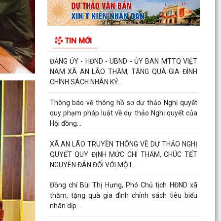
XÃ AN LÃO TIẾP TỤC RA QUÂN BẢO ĐẢM TRẬT
TỰ AN TOÀN GIAO THÔNG, TRẬT TỰ CÔNG
TIN MỚI
CỘNG VÀ VỆ SINH MÔI...
XÃ AN LÃO TỔ CHỨC HỘI NGHỊ TRIỂN KHAI
CÔNG TÁC THU THẬP, CUNG CẤP THÔNG TIN
LẬP SỔ BỘ THUẾ SỬ DỤNG...
ĐOÀN KHẢO SÁT HĐND XÃ AN LÃO KHẢO SÁT
VIỆC THỰC HIỆN CHÍNH SÁCH, PHÁP LUẬT VỀ
LAO ĐỘNG TẠI CÔNG TY...
Kế hoạch Tổ chức khám sức khoẻ định kỳ hoặc
khám sàng lọc miễn phí cho người dân trên địa
bàn xã...
AN LÃO CÔNG BỐ CÁC QUYẾT ĐỊNH THÀNH
LẬP, KIỆN TOÀN TỔ CHỨC MẶT TRẬN VÀ CÁC
ĐOÀN THỂ Ở THÔN