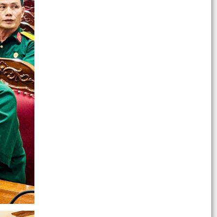
phương...
Kế hoạch Tổ chức đợt cao điểm tuyên truyền,
giải đáp tư vấn chính sách nhân Ngày Bảo hiểm
y tế Việt...
Quyết định số 2232/QĐ-UBND ngày ngày
15/6/2026 của UBND thành phố Hải Phòng Phê
duyệt Đề án “Xây...
XÃ AN LÃO HƯỞNG ỨNG LỄ MÍT TINH VÀ GIẢI
CHẠY PHONG TRÀO PHÒNG, CHỐNG MA TÚY
NĂM 2026
Thông báo về việc tổ chức thực hiện các TTHC
được cắt giảm, đơn giản hóa, bãi bỏ theo các
Nghị...
Nghị quyết Quy định nội dung chi, mức chi kinh
phí bảo đảm cho công tác xây dựng văn bản
quy phạm...