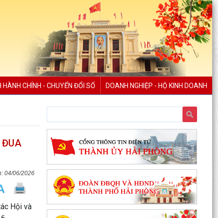
chức, người lao...
Thông báo về việc đình chỉ lưu hành lưu hành,
thu hồi và tiêu huỷ mỹ phẩm không đạt chất
lượng
Thông báo Lịch tiếp công dân của Chủ tịch Ủy
ban nhân dân xã An Lão tháng 8 năm 2026
H HÀNH CHÍNH - CHUYỂN ĐỔI SỐ
DOANH NGHIỆP - HỘ KINH DOANH
Thông báo thu hồi thuốc không đạt tiêu chuẩn
chất lượng
ĐOÀN KIỂM TRA LIÊN NGÀNH XÃ AN LÃO KIỂM
TRA CÔNG TÁC BẢO ĐẢM AN TOÀN THỰC
I ĐUA
PHẨM TẠI CÁC CƠ SỞ SẢN...
Đảng ủy - HĐND - UBND - Ủy ban MTTQ Việt
04/06/2026
Nam xã An Lão dâng hương tri ân các anh hùng
liệt sĩ
tác Hội và
ĐỒNG CHÍ LÊ VĂN HUY PHÓ CHỦ TỊCH UBND XÃ