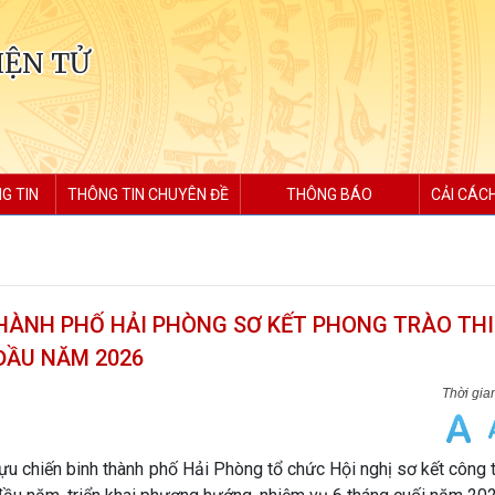
IỆN TỬ
G TIN
THÔNG TIN CHUYÊN ĐỀ
THÔNG BÁO
CẢI CÁC
THÀNH PHỐ HẢI PHÒNG SƠ KẾT PHONG TRÀO TH
ĐẦU NĂM 2026
Cựu chiến binh thành phố Hải Phòng tổ chức Hội nghị sơ kết công 