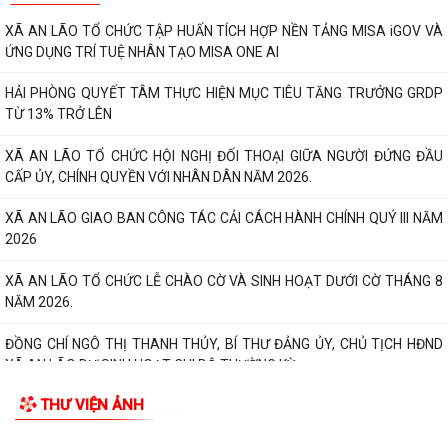
XÃ AN LÃO TỔ CHỨC TẬP HUẤN TÍCH HỢP NỀN TẢNG MISA iGOV VÀ
ỨNG DỤNG TRÍ TUỆ NHÂN TẠO MISA ONE AI
HẢI PHÒNG QUYẾT TÂM THỰC HIỆN MỤC TIÊU TĂNG TRƯỞNG GRDP
TỪ 13% TRỞ LÊN
XÃ AN LÃO TỔ CHỨC HỘI NGHỊ ĐỐI THOẠI GIỮA NGƯỜI ĐỨNG ĐẦU
CẤP ỦY, CHÍNH QUYỀN VỚI NHÂN DÂN NĂM 2026.
XÃ AN LÃO GIAO BAN CÔNG TÁC CẢI CÁCH HÀNH CHÍNH QUÝ III NĂM
2026
XÃ AN LÃO TỔ CHỨC LỄ CHÀO CỜ VÀ SINH HOẠT DƯỚI CỜ THÁNG 8
NĂM 2026.
ĐỒNG CHÍ NGÔ THỊ THANH THỦY, BÍ THƯ ĐẢNG ỦY, CHỦ TỊCH HĐND
XÃ AN LÃO DỰ SINH HOẠT CHI BỘ THƯỜNG KỲ...
THƯ VIỆN ẢNH