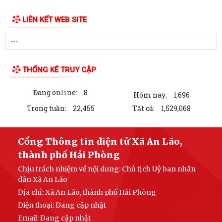
LIÊN KẾT WEB SITE
THỐNG KÊ TRUY CẬP