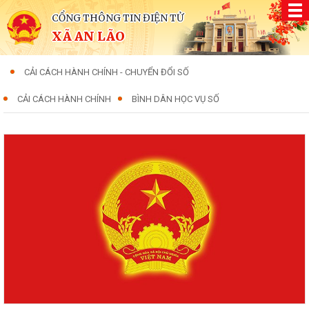
CỔNG THÔNG TIN ĐIỆN TỬ
XÃ AN LÃO
CẢI CÁCH HÀNH CHÍNH - CHUYỂN ĐỔI SỐ
CẢI CÁCH HÀNH CHÍNH
BÌNH DÂN HỌC VỤ SỐ