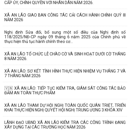
CẤP ỦY, CHÍNH QUYỀN VỚI NHÂN DÂN NĂM 2026.
XÃ AN LÃO GIAO BAN CÔNG TÁC CẢI CÁCH HÀNH CHÍNH QUÝ III
NĂM 2026
Nghị định Sửa đổi, bổ sung một số điều của Nghị định số
118/2025/NĐ-CP ngày 09 tháng 6 năm 2025 của Chính phủ về
thực hiện thủ tục hành chính theo cơ...
XÃ AN LÃO TỔ CHỨC LỄ CHÀO CỜ VÀ SINH HOẠT DƯỚI CỜ THÁNG
8 NĂM 2026.
XÃ AN LÃO: SƠ KẾT TÌNH HÌNH THỰC HIỆN NHIỆM VỤ THÁNG 7 VÀ
7 THÁNG NĂM 2026
🇻🇳 XÃ AN LÃO: TIẾP TỤC KIỂM TRA, GIÁM SÁT CÔNG TÁC BẢO
ĐẢM AN TOÀN THỰC PHẨM
XÃ AN LÃO THAM DỰ HỘI NGHỊ TOÀN QUỐC QUÁN TRIỆT, TRIỂN
KHAI THỰC HIỆN NGHỊ QUYẾT HỘI NGHỊ TRUNG ƯƠNG 3 KHÓA XIV
LÃNH ĐẠO UBND XÃ AN LÃO KIỂM TRA CÁC CÔNG TRÌNH ĐANG
XÂY DỰNG TẠI CÁC TRƯỜNG HỌC NĂM 2026