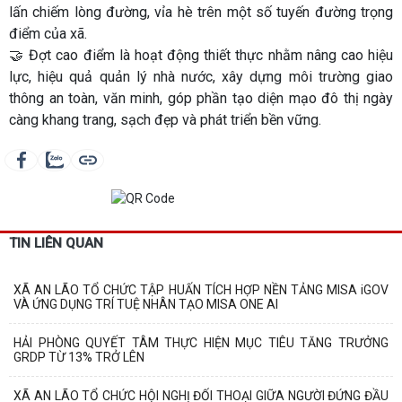
lấn chiếm lòng đường, vỉa hè trên một số tuyến đường trọng
điểm của xã.
🤝 Đợt cao điểm là hoạt động thiết thực nhằm nâng cao hiệu
lực, hiệu quả quản lý nhà nước, xây dựng môi trường giao
thông an toàn, văn minh, góp phần tạo diện mạo đô thị ngày
càng khang trang, sạch đẹp và phát triển bền vững.
TIN LIÊN QUAN
XÃ AN LÃO TỔ CHỨC TẬP HUẤN TÍCH HỢP NỀN TẢNG MISA iGOV
VÀ ỨNG DỤNG TRÍ TUỆ NHÂN TẠO MISA ONE AI
HẢI PHÒNG QUYẾT TÂM THỰC HIỆN MỤC TIÊU TĂNG TRƯỞNG
GRDP TỪ 13% TRỞ LÊN
XÃ AN LÃO TỔ CHỨC HỘI NGHỊ ĐỐI THOẠI GIỮA NGƯỜI ĐỨNG ĐẦU