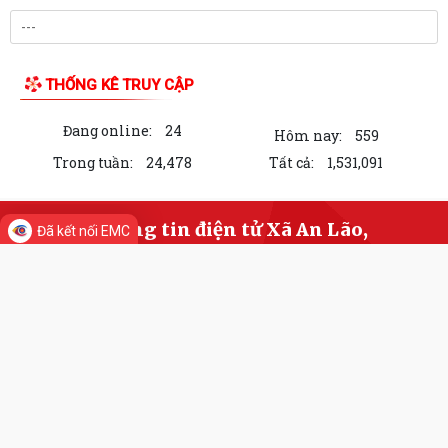
ĐỒNG CHÍ LÊ VĂN HUY PHÓ CHỦ TỊCH UBND XÃ THĂM, TẶNG QUÀ
THƯ VIỆN ẢNH
CÁC GIA ĐÌNH CHÍNH SÁCH NHÂN DỊP 27/7
ĐỒNG CHÍ NGUYỄN VĂN QUANG, PHÓ BÍ THƯ THƯỜNG TRỰC ĐẢNG ỦY
XÃ CHỦ TRÌ HỘI NGHỊ LÀM VIỆC VỚI BÍ THƯ...
ĐẢNG ỦY - HĐND - UBND - ỦY BAN MTTQ VIỆT NAM XÃ AN LÃO
THĂM, TẶNG QUÀ GIA ĐÌNH CHÍNH SÁCH NHÂN KỶ...
Thông báo về thông hồ sơ dự thảo Nghị quyết quy phạm pháp luật về
dự thảo Nghị quyết của Hội đồng...
Đã kết nối EMC
XÃ AN LÃO TRUYỀN THÔNG VỀ DỰ THẢO NGHỊ QUYẾT QUY ĐỊNH
MỨC CHI THĂM, CHÚC TẾT NGUYÊN ĐÁN ĐỐI VỚI MỘT...
Đồng chí Bùi Thị Hưng, Phó Chủ tịch HĐND xã thăm, tặng quà gia đình
chính sách tiêu biểu nhân dịp...
XÃ AN LÃO TIẾP TỤC RA QUÂN BẢO ĐẢM TRẬT TỰ AN TOÀN GIAO
LIÊN KẾT WEB SITE
THÔNG, TRẬT TỰ CÔNG CỘNG VÀ VỆ SINH MÔI...
XÃ AN LÃO TỔ CHỨC HỘI NGHỊ TRIỂN KHAI CÔNG TÁC THU THẬP,