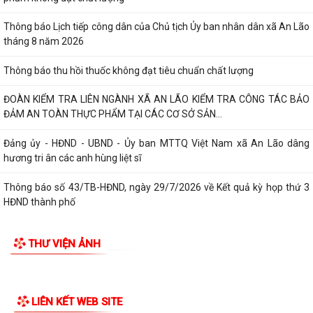
Thông báo về việc báo cáo nhanh tình hình khám sức khỏe định kỳ cho
TIN MỚI
công chức, viên chức, người lao...
Thông báo về việc đình chỉ lưu hành lưu hành, thu hồi và tiêu huỷ mỹ
phẩm không đạt chất lượng
Thông báo Lịch tiếp công dân của Chủ tịch Ủy ban nhân dân xã An Lão
tháng 8 năm 2026
Thông báo thu hồi thuốc không đạt tiêu chuẩn chất lượng
ĐOÀN KIỂM TRA LIÊN NGÀNH XÃ AN LÃO KIỂM TRA CÔNG TÁC BẢO
ĐẢM AN TOÀN THỰC PHẨM TẠI CÁC CƠ SỞ SẢN...
Đảng ủy - HĐND - UBND - Ủy ban MTTQ Việt Nam xã An Lão dâng
hương tri ân các anh hùng liệt sĩ
Thông báo số 43/TB-HĐND, ngày 29/7/2026 về Kết quả kỳ họp thứ 3
HĐND thành phố