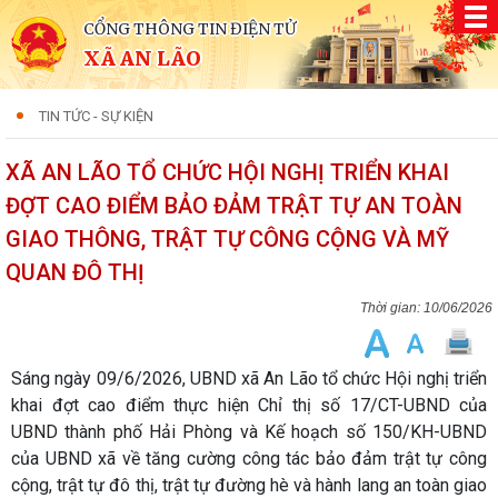
CỔNG THÔNG TIN ĐIỆN TỬ
XÃ AN LÃO
TIN TỨC - SỰ KIỆN
XÃ AN LÃO TỔ CHỨC HỘI NGHỊ TRIỂN KHAI
ĐỢT CAO ĐIỂM BẢO ĐẢM TRẬT TỰ AN TOÀN
GIAO THÔNG, TRẬT TỰ CÔNG CỘNG VÀ MỸ
QUAN ĐÔ THỊ
10/06/2026
Sáng ngày 09/6/2026, UBND xã An Lão tổ chức Hội nghị triển
khai đợt cao điểm thực hiện Chỉ thị số 17/CT-UBND của
UBND thành phố Hải Phòng và Kế hoạch số 150/KH-UBND
của UBND xã về tăng cường công tác bảo đảm trật tự công
cộng, trật tự đô thị, trật tự đường hè và hành lang an toàn giao