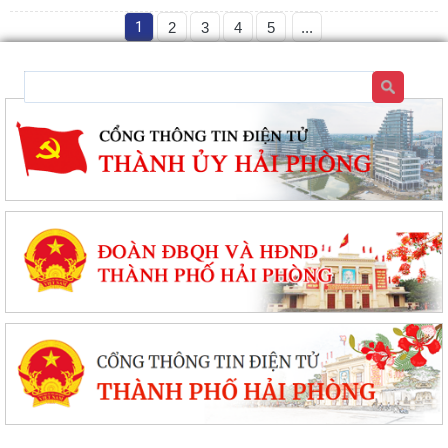
1
2
3
4
5
...
nghị quyết quy định mức thu phí, lệ phí thuộc thẩm quyền của Hội đồng
nhân dân thành phố đối với...
XÃ AN LÃO TỔ CHỨC TẬP HUẤN TÍCH HỢP NỀN TẢNG MISA iGOV VÀ