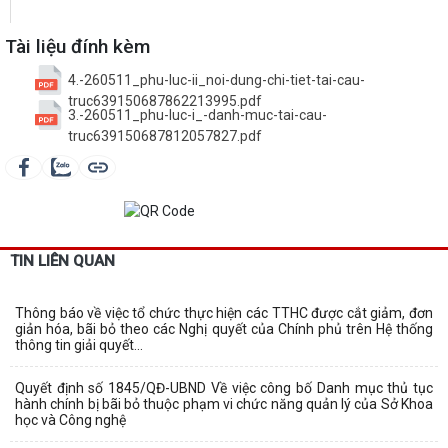
Tài liệu đính kèm
4.-260511_phu-luc-ii_noi-dung-chi-tiet-tai-cau-
truc639150687862213995.pdf
3.-260511_phu-luc-i_-danh-muc-tai-cau-
truc639150687812057827.pdf
TIN LIÊN QUAN
Thông báo về việc tổ chức thực hiện các TTHC được cắt giảm, đơn
giản hóa, bãi bỏ theo các Nghị quyết của Chính phủ trên Hệ thống
thông tin giải quyết...
Quyết định số 1845/QĐ-UBND Về việc công bố Danh mục thủ tục
hành chính bị bãi bỏ thuộc phạm vi chức năng quản lý của Sở Khoa
học và Công nghệ