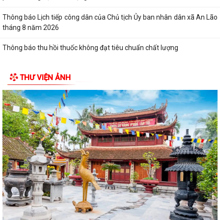
Thông báo Lịch tiếp công dân của Chủ tịch Ủy ban nhân dân xã An Lão
tháng 8 năm 2026
Thông báo thu hồi thuốc không đạt tiêu chuẩn chất lượng
ĐOÀN KIỂM TRA LIÊN NGÀNH XÃ AN LÃO KIỂM TRA CÔNG TÁC BẢO
THƯ VIỆN ẢNH
ĐẢM AN TOÀN THỰC PHẨM TẠI CÁC CƠ SỞ SẢN...
Đảng ủy - HĐND - UBND - Ủy ban MTTQ Việt Nam xã An Lão dâng
hương tri ân các anh hùng liệt sĩ
Thông báo số 43/TB-HĐND, ngày 29/7/2026 về Kết quả kỳ họp thứ 3
HĐND thành phố
ĐỒNG CHÍ LÊ VĂN HUY PHÓ CHỦ TỊCH UBND XÃ THĂM, TẶNG QUÀ
CÁC GIA ĐÌNH CHÍNH SÁCH NHÂN DỊP 27/7
ĐỒNG CHÍ NGUYỄN VĂN QUANG, PHÓ BÍ THƯ THƯỜNG TRỰC ĐẢNG ỦY
XÃ CHỦ TRÌ HỘI NGHỊ LÀM VIỆC VỚI BÍ THƯ...