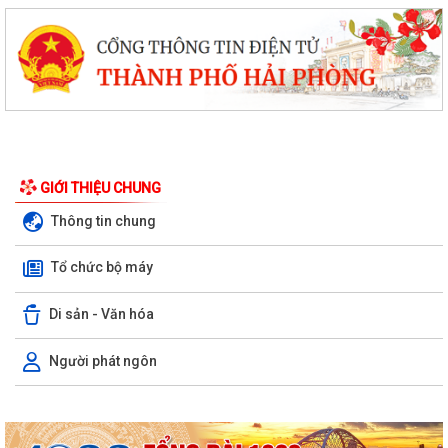
GIỚI THIỆU CHUNG
Thông tin chung
Tổ chức bộ máy
Di sản - Văn hóa
Người phát ngôn
XÃ AN LÃO TỔ CHỨC TẬP HUẤN TÍCH HỢP NỀN TẢNG MISA iGOV VÀ
ỨNG DỤNG TRÍ TUỆ NHÂN TẠO MISA ONE AI
HẢI PHÒNG QUYẾT TÂM THỰC HIỆN MỤC TIÊU TĂNG TRƯỞNG GRDP