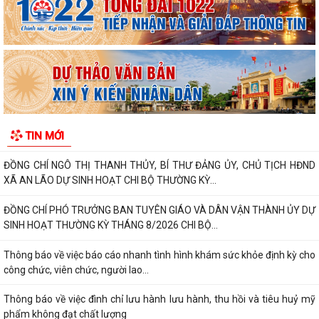
TỪ 13% TRỞ LÊN
XÃ AN LÃO TỔ CHỨC HỘI NGHỊ ĐỐI THOẠI GIỮA NGƯỜI ĐỨNG ĐẦU
CẤP ỦY, CHÍNH QUYỀN VỚI NHÂN DÂN NĂM 2026.
XÃ AN LÃO GIAO BAN CÔNG TÁC CẢI CÁCH HÀNH CHÍNH QUÝ III NĂM
2026
XÃ AN LÃO TỔ CHỨC LỄ CHÀO CỜ VÀ SINH HOẠT DƯỚI CỜ THÁNG 8
TIN MỚI
NĂM 2026.
ĐỒNG CHÍ NGÔ THỊ THANH THỦY, BÍ THƯ ĐẢNG ỦY, CHỦ TỊCH HĐND
XÃ AN LÃO DỰ SINH HOẠT CHI BỘ THƯỜNG KỲ...
ĐỒNG CHÍ PHÓ TRƯỞNG BAN TUYÊN GIÁO VÀ DÂN VẬN THÀNH ỦY DỰ
SINH HOẠT THƯỜNG KỲ THÁNG 8/2026 CHI BỘ...
Thông báo về việc báo cáo nhanh tình hình khám sức khỏe định kỳ cho
công chức, viên chức, người lao...
Thông báo về việc đình chỉ lưu hành lưu hành, thu hồi và tiêu huỷ mỹ
phẩm không đạt chất lượng