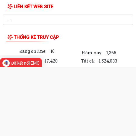
THƯ VIỆN ẢNH
XÃ AN LÃO TIẾP TỤC RA QUÂN BẢO ĐẢM TRẬT TỰ AN TOÀN GIAO
THÔNG, TRẬT TỰ CÔNG CỘNG VÀ VỆ SINH MÔI...
XÃ AN LÃO TỔ CHỨC HỘI NGHỊ TRIỂN KHAI CÔNG TÁC THU THẬP,
CUNG CẤP THÔNG TIN LẬP SỔ BỘ THUẾ SỬ DỤNG...
ĐOÀN KHẢO SÁT HĐND XÃ AN LÃO KHẢO SÁT VIỆC THỰC HIỆN CHÍNH
SÁCH, PHÁP LUẬT VỀ LAO ĐỘNG TẠI CÔNG TY...
Kế hoạch Tổ chức khám sức khoẻ định kỳ hoặc khám sàng lọc miễn
Đã kết nối EMC
phí cho người dân trên địa bàn xã...
AN LÃO CÔNG BỐ CÁC QUYẾT ĐỊNH THÀNH LẬP, KIỆN TOÀN TỔ CHỨC
MẶT TRẬN VÀ CÁC ĐOÀN THỂ Ở THÔN
Thông báo Niêm yết công khai về việc mất Giấy chứng nhận quyền sử
dụng đất quyền sở hữu nhà ở và...
LIÊN KẾT WEB SITE
ĐẢNG ỦY XÃ AN LÃO LÀM VIỆC VỚI CÁC THÔN SAU SẮP XẾP, TỔ
CHỨC LẠI
XÃ AN LÃO TỔ CHỨC LỄ CHÀO CỜ VÀ SINH HOẠT DƯỚI CỜ THÁNG 7