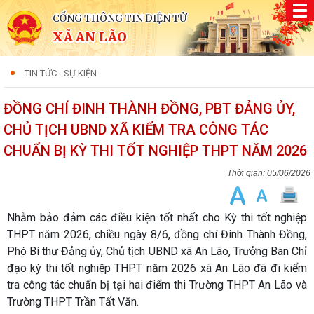
CỔNG THÔNG TIN ĐIỆN TỬ
XÃ AN LÃO
TIN TỨC - SỰ KIỆN
ĐỒNG CHÍ ĐINH THÀNH ĐỒNG, PBT ĐẢNG ỦY,
CHỦ TỊCH UBND XÃ KIỂM TRA CÔNG TÁC
CHUẨN BỊ KỲ THI TỐT NGHIỆP THPT NĂM 2026
05/06/2026
Nhằm bảo đảm các điều kiện tốt nhất cho Kỳ thi tốt nghiệp
THPT năm 2026, chiều ngày 8/6, đồng chí Đinh Thành Đồng,
Phó Bí thư Đảng ủy, Chủ tịch UBND xã An Lão, Trưởng Ban Chỉ
đạo kỳ thi tốt nghiệp THPT năm 2026 xã An Lão đã đi kiểm
tra công tác chuẩn bị tại hai điểm thi Trường THPT An Lão và
Trường THPT Trần Tất Văn.