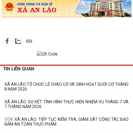
TIN LIÊN QUAN
XÃ AN LÃO TỔ CHỨC LỄ CHÀO CỜ VÀ SINH HOẠT DƯỚI CỜ THÁNG
8 NĂM 2026.
XÃ AN LÃO: SƠ KẾT TÌNH HÌNH THỰC HIỆN NHIỆM VỤ THÁNG 7 VÀ
7 THÁNG NĂM 2026
🇻🇳 XÃ AN LÃO: TIẾP TỤC KIỂM TRA, GIÁM SÁT CÔNG TÁC BẢO
ĐẢM AN TOÀN THỰC PHẨM