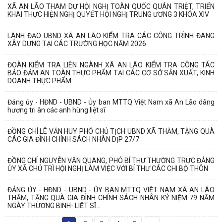
XÃ AN LÃO THAM DỰ HỘI NGHỊ TOÀN QUỐC QUÁN TRIỆT, TRIỂN
KHAI THỰC HIỆN NGHỊ QUYẾT HỘI NGHỊ TRUNG ƯƠNG 3 KHÓA XIV
LÃNH ĐẠO UBND XÃ AN LÃO KIỂM TRA CÁC CÔNG TRÌNH ĐANG
XÂY DỰNG TẠI CÁC TRƯỜNG HỌC NĂM 2026
ĐOÀN KIỂM TRA LIÊN NGÀNH XÃ AN LÃO KIỂM TRA CÔNG TÁC
BẢO ĐẢM AN TOÀN THỰC PHẨM TẠI CÁC CƠ SỞ SẢN XUẤT, KINH
DOANH THỰC PHẨM
Đảng ủy - HĐND - UBND - Ủy ban MTTQ Việt Nam xã An Lão dâng
hương tri ân các anh hùng liệt sĩ
ĐỒNG CHÍ LÊ VĂN HUY PHÓ CHỦ TỊCH UBND XÃ THĂM, TẶNG QUÀ
CÁC GIA ĐÌNH CHÍNH SÁCH NHÂN DỊP 27/7
ĐỒNG CHÍ NGUYỄN VĂN QUANG, PHÓ BÍ THƯ THƯỜNG TRỰC ĐẢNG
ỦY XÃ CHỦ TRÌ HỘI NGHỊ LÀM VIỆC VỚI BÍ THƯ CÁC CHI BỘ THÔN
ĐẢNG ỦY - HĐND - UBND - ỦY BAN MTTQ VIỆT NAM XÃ AN LÃO
THĂM, TẶNG QUÀ GIA ĐÌNH CHÍNH SÁCH NHÂN KỶ NIỆM 79 NĂM
NGÀY THƯƠNG BINH- LIỆT SĨ...