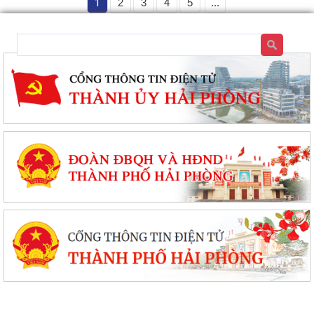
1
2
3
4
5
...