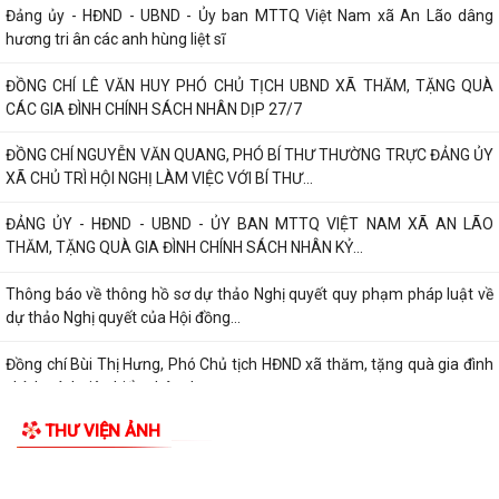
ĐOÀN KIỂM TRA LIÊN NGÀNH XÃ AN LÃO KIỂM TRA CÔNG TÁC BẢO
TIN MỚI
ĐẢM AN TOÀN THỰC PHẨM TẠI CÁC CƠ SỞ SẢN...
Đảng ủy - HĐND - UBND - Ủy ban MTTQ Việt Nam xã An Lão dâng
hương tri ân các anh hùng liệt sĩ
ĐỒNG CHÍ LÊ VĂN HUY PHÓ CHỦ TỊCH UBND XÃ THĂM, TẶNG QUÀ
CÁC GIA ĐÌNH CHÍNH SÁCH NHÂN DỊP 27/7
ĐỒNG CHÍ NGUYỄN VĂN QUANG, PHÓ BÍ THƯ THƯỜNG TRỰC ĐẢNG ỦY
XÃ CHỦ TRÌ HỘI NGHỊ LÀM VIỆC VỚI BÍ THƯ...
ĐẢNG ỦY - HĐND - UBND - ỦY BAN MTTQ VIỆT NAM XÃ AN LÃO
THĂM, TẶNG QUÀ GIA ĐÌNH CHÍNH SÁCH NHÂN KỶ...
Thông báo về thông hồ sơ dự thảo Nghị quyết quy phạm pháp luật về
dự thảo Nghị quyết của Hội đồng...
Đồng chí Bùi Thị Hưng, Phó Chủ tịch HĐND xã thăm, tặng quà gia đình
chính sách tiêu biểu nhân dịp...