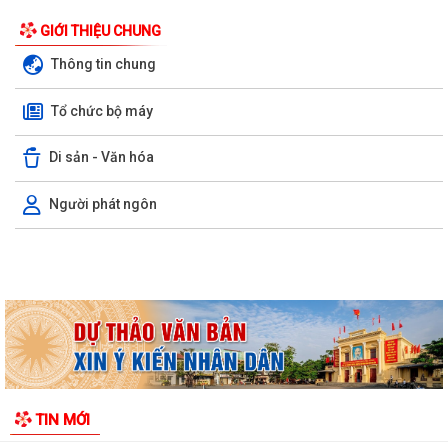
GIỚI THIỆU CHUNG
Thông tin chung
Tổ chức bộ máy
Di sản - Văn hóa
Người phát ngôn
Thông báo về việc báo cáo nhanh tình hình khám sức khỏe định kỳ cho
công chức, viên chức, người lao...
Thông báo về việc đình chỉ lưu hành lưu hành, thu hồi và tiêu huỷ mỹ
phẩm không đạt chất lượng
Thông báo Lịch tiếp công dân của Chủ tịch Ủy ban nhân dân xã An Lão
tháng 8 năm 2026
Thông báo thu hồi thuốc không đạt tiêu chuẩn chất lượng