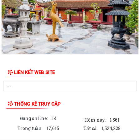
LIÊN KẾT WEB SITE
THỐNG KÊ TRUY CẬP
Đang online:
14
Hôm nay:
1,561
Trong tuần:
17,615
Tất cả:
1,524,228