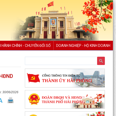
H HÀNH CHÍNH - CHUYỂN ĐỔI SỐ
DOANH NGHIỆP - HỘ KINH DOANH
6 HĐND
30/06/2026