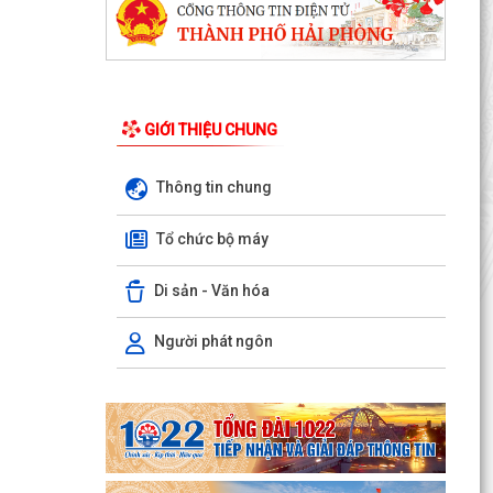
GIỚI THIỆU CHUNG
Thông tin chung
Tổ chức bộ máy
XÃ AN LÃO TỔ CHỨC TẬP HUẤN TÍCH HỢP NỀN
TẢNG MISA iGOV VÀ ỨNG DỤNG TRÍ TUỆ NHÂN
TẠO MISA ONE AI
Di sản - Văn hóa
HẢI PHÒNG QUYẾT TÂM THỰC HIỆN MỤC TIÊU
Người phát ngôn
TĂNG TRƯỞNG GRDP TỪ 13% TRỞ LÊN
XÃ AN LÃO TỔ CHỨC HỘI NGHỊ ĐỐI THOẠI GIỮA
NGƯỜI ĐỨNG ĐẦU CẤP ỦY, CHÍNH QUYỀN VỚI
NHÂN DÂN NĂM 2026.
XÃ AN LÃO GIAO BAN CÔNG TÁC CẢI CÁCH