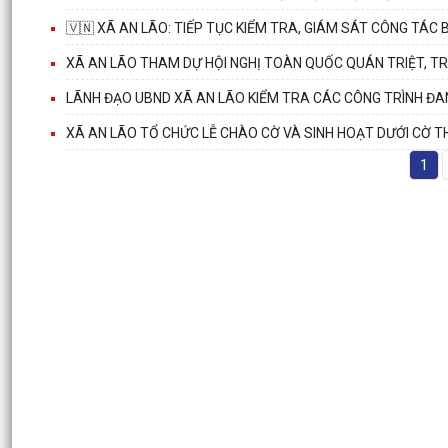
🇻🇳 XÃ AN LÃO: TIẾP TỤC KIỂM TRA, GIÁM SÁT CÔNG TÁ
XÃ AN LÃO THAM DỰ HỘI NGHỊ TOÀN QUỐC QUÁN TRIỆT, TRI
LÃNH ĐẠO UBND XÃ AN LÃO KIỂM TRA CÁC CÔNG TRÌNH Đ
XÃ AN LÃO TỔ CHỨC LỄ CHÀO CỜ VÀ SINH HOẠT DƯỚI CỜ T
1