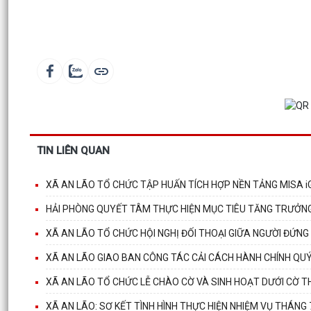
TIN LIÊN QUAN
XÃ AN LÃO TỔ CHỨC TẬP HUẤN TÍCH HỢP NỀN TẢNG MISA i
HẢI PHÒNG QUYẾT TÂM THỰC HIỆN MỤC TIÊU TĂNG TRƯỞN
XÃ AN LÃO TỔ CHỨC HỘI NGHỊ ĐỐI THOẠI GIỮA NGƯỜI ĐỨNG
XÃ AN LÃO GIAO BAN CÔNG TÁC CẢI CÁCH HÀNH CHÍNH QUÝ 
XÃ AN LÃO TỔ CHỨC LỄ CHÀO CỜ VÀ SINH HOẠT DƯỚI CỜ T
XÃ AN LÃO: SƠ KẾT TÌNH HÌNH THỰC HIỆN NHIỆM VỤ THÁNG