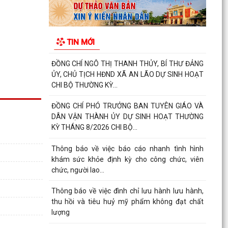
HÀNH CHÍNH QUÝ III NĂM 2026
XÃ AN LÃO TỔ CHỨC LỄ CHÀO CỜ VÀ SINH
TIN MỚI
HOẠT DƯỚI CỜ THÁNG 8 NĂM 2026.
ĐỒNG CHÍ NGÔ THỊ THANH THỦY, BÍ THƯ ĐẢNG
ỦY, CHỦ TỊCH HĐND XÃ AN LÃO DỰ SINH HOẠT
CHI BỘ THƯỜNG KỲ...
ĐỒNG CHÍ PHÓ TRƯỞNG BAN TUYÊN GIÁO VÀ
DÂN VẬN THÀNH ỦY DỰ SINH HOẠT THƯỜNG
KỲ THÁNG 8/2026 CHI BỘ...
Thông báo về việc báo cáo nhanh tình hình
khám sức khỏe định kỳ cho công chức, viên
chức, người lao...
Thông báo về việc đình chỉ lưu hành lưu hành,
thu hồi và tiêu huỷ mỹ phẩm không đạt chất
lượng