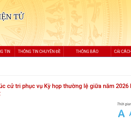
IỆN TỬ
G TIN
THÔNG TIN CHUYÊN ĐỀ
THÔNG BÁO
CẢI CÁC
úc cử tri phục vụ Kỳ họp thường lệ giữa năm 202
ố