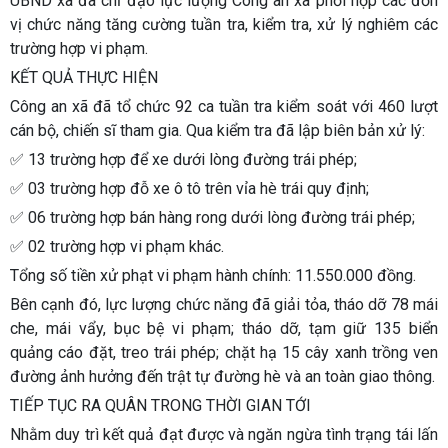
UBND xã đã chỉ đạo lực lượng Công an xã phối hợp các đơn
vị chức năng tăng cường tuần tra, kiểm tra, xử lý nghiêm các
trường hợp vi phạm.
KẾT QUẢ THỰC HIỆN
Công an xã đã tổ chức 92 ca tuần tra kiểm soát với 460 lượt
cán bộ, chiến sĩ tham gia. Qua kiểm tra đã lập biên bản xử lý:
✅ 13 trường hợp để xe dưới lòng đường trái phép;
✅ 03 trường hợp đỗ xe ô tô trên vỉa hè trái quy định;
✅ 06 trường hợp bán hàng rong dưới lòng đường trái phép;
✅ 02 trường hợp vi phạm khác.
Tổng số tiền xử phạt vi phạm hành chính:
11.550.000 đồng
.
Bên cạnh đó, lực lượng chức năng đã giải tỏa, tháo dỡ 78 mái
che, mái vẩy, bục bệ vi phạm; tháo dỡ, tạm giữ 135 biển
quảng cáo đặt, treo trái phép; chặt hạ 15 cây xanh trồng ven
đường ảnh hưởng đến trật tự đường hè và an toàn giao thông.
TIẾP TỤC RA QUÂN TRONG THỜI GIAN TỚI
Nhằm duy trì kết quả đạt được và ngăn ngừa tình trạng tái lấn