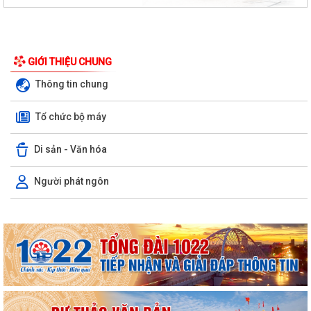
GIỚI THIỆU CHUNG
Thông tin chung
Tổ chức bộ máy
Di sản - Văn hóa
Người phát ngôn
nghị quyết quy định mức thu phí, lệ phí thuộc thẩm quyền của Hội đồng
nhân dân thành phố đối với...
XÃ AN LÃO TỔ CHỨC TẬP HUẤN TÍCH HỢP NỀN TẢNG MISA iGOV VÀ
ỨNG DỤNG TRÍ TUỆ NHÂN TẠO MISA ONE AI
HẢI PHÒNG QUYẾT TÂM THỰC HIỆN MỤC TIÊU TĂNG TRƯỞNG GRDP
TỪ 13% TRỞ LÊN