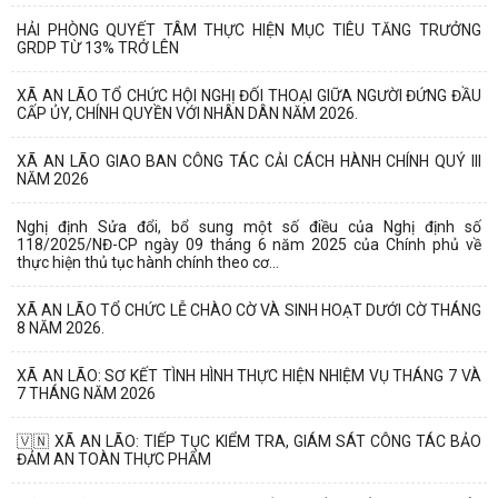
HẢI PHÒNG QUYẾT TÂM THỰC HIỆN MỤC TIÊU TĂNG TRƯỞNG
GRDP TỪ 13% TRỞ LÊN
XÃ AN LÃO TỔ CHỨC HỘI NGHỊ ĐỐI THOẠI GIỮA NGƯỜI ĐỨNG ĐẦU
CẤP ỦY, CHÍNH QUYỀN VỚI NHÂN DÂN NĂM 2026.
XÃ AN LÃO GIAO BAN CÔNG TÁC CẢI CÁCH HÀNH CHÍNH QUÝ III
NĂM 2026
Nghị định Sửa đổi, bổ sung một số điều của Nghị định số
118/2025/NĐ-CP ngày 09 tháng 6 năm 2025 của Chính phủ về
thực hiện thủ tục hành chính theo cơ...
XÃ AN LÃO TỔ CHỨC LỄ CHÀO CỜ VÀ SINH HOẠT DƯỚI CỜ THÁNG
8 NĂM 2026.
XÃ AN LÃO: SƠ KẾT TÌNH HÌNH THỰC HIỆN NHIỆM VỤ THÁNG 7 VÀ
7 THÁNG NĂM 2026
🇻🇳 XÃ AN LÃO: TIẾP TỤC KIỂM TRA, GIÁM SÁT CÔNG TÁC BẢO
ĐẢM AN TOÀN THỰC PHẨM