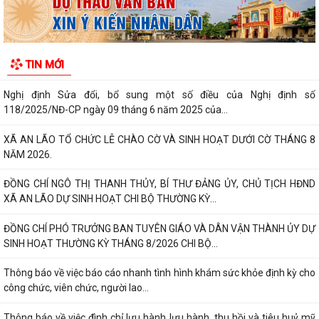
XÃ AN LÃO TỔ CHỨC HỘI NGHỊ ĐỐI THOẠI GIỮA NGƯỜI ĐỨNG ĐẦU
CẤP ỦY, CHÍNH QUYỀN VỚI NHÂN DÂN NĂM 2026.
XÃ AN LÃO GIAO BAN CÔNG TÁC CẢI CÁCH HÀNH CHÍNH QUÝ III NĂM
TIN MỚI
2026
Nghị định Sửa đổi, bổ sung một số điều của Nghị định số
118/2025/NĐ-CP ngày 09 tháng 6 năm 2025 của...
XÃ AN LÃO TỔ CHỨC LỄ CHÀO CỜ VÀ SINH HOẠT DƯỚI CỜ THÁNG 8
NĂM 2026.
ĐỒNG CHÍ NGÔ THỊ THANH THỦY, BÍ THƯ ĐẢNG ỦY, CHỦ TỊCH HĐND
XÃ AN LÃO DỰ SINH HOẠT CHI BỘ THƯỜNG KỲ...
ĐỒNG CHÍ PHÓ TRƯỞNG BAN TUYÊN GIÁO VÀ DÂN VẬN THÀNH ỦY DỰ
SINH HOẠT THƯỜNG KỲ THÁNG 8/2026 CHI BỘ...
Thông báo về việc báo cáo nhanh tình hình khám sức khỏe định kỳ cho
công chức, viên chức, người lao...
Thông báo về việc đình chỉ lưu hành lưu hành, thu hồi và tiêu huỷ mỹ