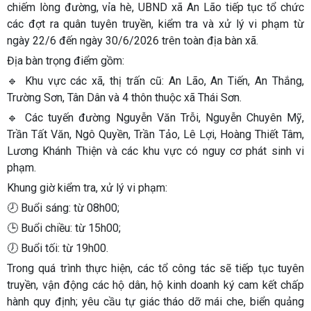
chiếm lòng đường, vỉa hè, UBND xã An Lão tiếp tục tổ chức
các đợt ra quân tuyên truyền, kiểm tra và xử lý vi phạm từ
ngày
22/6 đến ngày 30/6/2026
trên toàn địa bàn xã.
Địa bàn trọng điểm gồm:
🔹 Khu vực các xã, thị trấn cũ: An Lão, An Tiến, An Thắng,
Trường Sơn, Tân Dân và 4 thôn thuộc xã Thái Sơn.
🔹 Các tuyến đường Nguyễn Văn Trỗi, Nguyễn Chuyên Mỹ,
Trần Tất Văn, Ngô Quyền, Trần Tảo, Lê Lợi, Hoàng Thiết Tâm,
Lương Khánh Thiện và các khu vực có nguy cơ phát sinh vi
phạm.
Khung giờ kiểm tra, xử lý vi phạm:
🕗 Buổi sáng: từ 08h00;
🕒 Buổi chiều: từ 15h00;
🕖 Buổi tối: từ 19h00.
Trong quá trình thực hiện, các tổ công tác sẽ tiếp tục tuyên
truyền, vận động các hộ dân, hộ kinh doanh ký cam kết chấp
hành quy định; yêu cầu tự giác tháo dỡ mái che, biển quảng