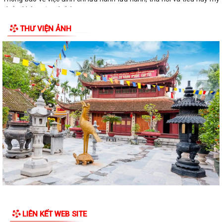
phẩm không đạt chất lượng
THƯ VIỆN ẢNH
Thông báo Lịch tiếp công dân của Chủ tịch Ủy ban nhân dân xã An Lão
tháng 8 năm 2026
Thông báo thu hồi thuốc không đạt tiêu chuẩn chất lượng
ĐOÀN KIỂM TRA LIÊN NGÀNH XÃ AN LÃO KIỂM TRA CÔNG TÁC BẢO
ĐẢM AN TOÀN THỰC PHẨM TẠI CÁC CƠ SỞ SẢN...
Đảng ủy - HĐND - UBND - Ủy ban MTTQ Việt Nam xã An Lão dâng
hương tri ân các anh hùng liệt sĩ
Thông báo số 43/TB-HĐND, ngày 29/7/2026 về Kết quả kỳ họp thứ 3
HĐND thành phố
ĐỒNG CHÍ LÊ VĂN HUY PHÓ CHỦ TỊCH UBND XÃ THĂM, TẶNG QUÀ
CÁC GIA ĐÌNH CHÍNH SÁCH NHÂN DỊP 27/7
ĐỒNG CHÍ NGUYỄN VĂN QUANG, PHÓ BÍ THƯ THƯỜNG TRỰC ĐẢNG ỦY
LIÊN KẾT WEB SITE
XÃ CHỦ TRÌ HỘI NGHỊ LÀM VIỆC VỚI BÍ THƯ...