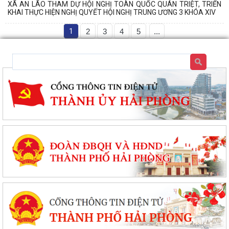
XÃ AN LÃO THAM DỰ HỘI NGHỊ TOÀN QUỐC QUÁN TRIỆT, TRIỂN
KHAI THỰC HIỆN NGHỊ QUYẾT HỘI NGHỊ TRUNG ƯƠNG 3 KHÓA XIV
1
2
3
4
5
...