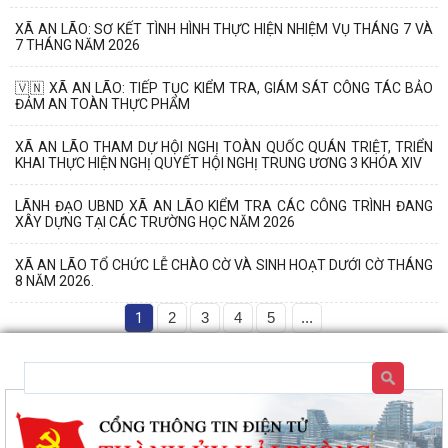
XÃ AN LÃO: SƠ KẾT TÌNH HÌNH THỰC HIỆN NHIỆM VỤ THÁNG 7 VÀ
7 THÁNG NĂM 2026
🇻🇳 XÃ AN LÃO: TIẾP TỤC KIỂM TRA, GIÁM SÁT CÔNG TÁC BẢO
ĐẢM AN TOÀN THỰC PHẨM
XÃ AN LÃO THAM DỰ HỘI NGHỊ TOÀN QUỐC QUÁN TRIỆT, TRIỂN
KHAI THỰC HIỆN NGHỊ QUYẾT HỘI NGHỊ TRUNG ƯƠNG 3 KHÓA XIV
LÃNH ĐẠO UBND XÃ AN LÃO KIỂM TRA CÁC CÔNG TRÌNH ĐANG
XÂY DỰNG TẠI CÁC TRƯỜNG HỌC NĂM 2026
XÃ AN LÃO TỔ CHỨC LỄ CHÀO CỜ VÀ SINH HOẠT DƯỚI CỜ THÁNG
8 NĂM 2026.
1
2
3
4
5
...