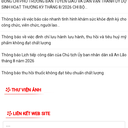
Thông báo về việc báo cáo nhanh tình hình khám sức khỏe định kỳ cho
công chức, viên chức, người lao...
Thông báo về việc đình chỉ lưu hành lưu hành, thu hồi và tiêu huỷ mỹ
phẩm không đạt chất lượng
Thông báo Lịch tiếp công dân của Chủ tịch Ủy ban nhân dân xã An Lão
tháng 8 năm 2026
Thông báo thu hồi thuốc không đạt tiêu chuẩn chất lượng
ĐOÀN KIỂM TRA LIÊN NGÀNH XÃ AN LÃO KIỂM TRA CÔNG TÁC BẢO
ĐẢM AN TOÀN THỰC PHẨM TẠI CÁC CƠ SỞ SẢN...
THƯ VIỆN ẢNH
Đảng ủy - HĐND - UBND - Ủy ban MTTQ Việt Nam xã An Lão dâng
hương tri ân các anh hùng liệt sĩ
ĐỒNG CHÍ LÊ VĂN HUY PHÓ CHỦ TỊCH UBND XÃ THĂM, TẶNG QUÀ
CÁC GIA ĐÌNH CHÍNH SÁCH NHÂN DỊP 27/7
ĐỒNG CHÍ NGUYỄN VĂN QUANG, PHÓ BÍ THƯ THƯỜNG TRỰC ĐẢNG ỦY