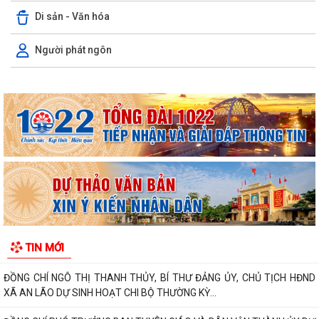
Di sản - Văn hóa
XÃ AN LÃO TỔ CHỨC TẬP HUẤN TÍCH HỢP NỀN TẢNG MISA iGOV VÀ
ỨNG DỤNG TRÍ TUỆ NHÂN TẠO MISA ONE AI
Người phát ngôn
HẢI PHÒNG QUYẾT TÂM THỰC HIỆN MỤC TIÊU TĂNG TRƯỞNG GRDP
TỪ 13% TRỞ LÊN
XÃ AN LÃO TỔ CHỨC HỘI NGHỊ ĐỐI THOẠI GIỮA NGƯỜI ĐỨNG ĐẦU
CẤP ỦY, CHÍNH QUYỀN VỚI NHÂN DÂN NĂM 2026.
XÃ AN LÃO GIAO BAN CÔNG TÁC CẢI CÁCH HÀNH CHÍNH QUÝ III NĂM
2026
XÃ AN LÃO TỔ CHỨC LỄ CHÀO CỜ VÀ SINH HOẠT DƯỚI CỜ THÁNG 8
NĂM 2026.
ĐỒNG CHÍ NGÔ THỊ THANH THỦY, BÍ THƯ ĐẢNG ỦY, CHỦ TỊCH HĐND
TIN MỚI
XÃ AN LÃO DỰ SINH HOẠT CHI BỘ THƯỜNG KỲ...
ĐỒNG CHÍ PHÓ TRƯỞNG BAN TUYÊN GIÁO VÀ DÂN VẬN THÀNH ỦY DỰ
SINH HOẠT THƯỜNG KỲ THÁNG 8/2026 CHI BỘ...