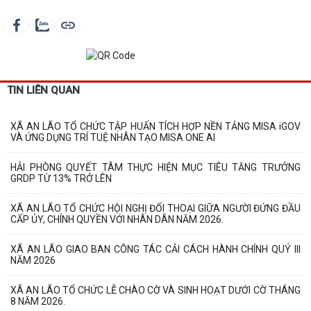
TIN LIÊN QUAN
XÃ AN LÃO TỔ CHỨC TẬP HUẤN TÍCH HỢP NỀN TẢNG MISA iGOV
VÀ ỨNG DỤNG TRÍ TUỆ NHÂN TẠO MISA ONE AI
HẢI PHÒNG QUYẾT TÂM THỰC HIỆN MỤC TIÊU TĂNG TRƯỞNG
GRDP TỪ 13% TRỞ LÊN
XÃ AN LÃO TỔ CHỨC HỘI NGHỊ ĐỐI THOẠI GIỮA NGƯỜI ĐỨNG ĐẦU
CẤP ỦY, CHÍNH QUYỀN VỚI NHÂN DÂN NĂM 2026.
XÃ AN LÃO GIAO BAN CÔNG TÁC CẢI CÁCH HÀNH CHÍNH QUÝ III
NĂM 2026
XÃ AN LÃO TỔ CHỨC LỄ CHÀO CỜ VÀ SINH HOẠT DƯỚI CỜ THÁNG
8 NĂM 2026.