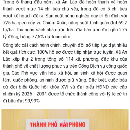
Trong 6 tháng đầu năm, xã An Lão đã hoàn thành và hoàn
thành vượt mức 14 chỉ tiêu chủ yếu, trong đó có 5 chỉ tiêu
vượt kế hoạch đề ra. Sản xuất nông nghiệp duy trì ổn định với
725 ha gieo cấy vụ Chiêm Xuân, năng suất bình quân đạt 69,2
tạ/ha. Thu ngân sách nhà nước trên địa bàn ước đạt gần 275
tỷ đồng, bằng 77,5% dự toán năm.
Công tác cải cách hành chính, chuyển đổi số tiếp tục đạt nhiều
kết quả tích cực. 100% hồ sơ được tiếp nhận trực tuyến. Xã An
Lão xếp thứ 2 trong tổng số 114 xã, phường, đặc khu của
thành phố về chất lượng phục vụ trên Cổng Dịch vụ công quốc
gia. Các lĩnh vực văn hóa, xã hội, an sinh xã hội được quan
tâm; quốc phòng, an ninh được giữ vững. Đặc biệt, cuộc bầu
cử đại biểu Quốc hội khóa XVI và đại biểu HĐND các cấp
nhiệm kỳ 2026 - 2031 được tổ chức thành công với tỷ lệ cử tri
đi bầu đạt 99,99%.