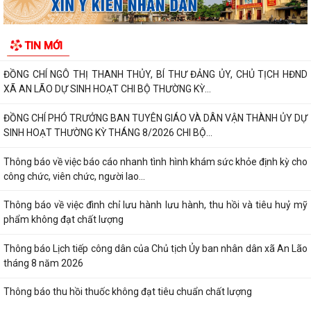
2026
XÃ AN LÃO TỔ CHỨC LỄ CHÀO CỜ VÀ SINH HOẠT DƯỚI CỜ THÁNG 8
TIN MỚI
NĂM 2026.
ĐỒNG CHÍ NGÔ THỊ THANH THỦY, BÍ THƯ ĐẢNG ỦY, CHỦ TỊCH HĐND
XÃ AN LÃO DỰ SINH HOẠT CHI BỘ THƯỜNG KỲ...
ĐỒNG CHÍ PHÓ TRƯỞNG BAN TUYÊN GIÁO VÀ DÂN VẬN THÀNH ỦY DỰ
SINH HOẠT THƯỜNG KỲ THÁNG 8/2026 CHI BỘ...
Thông báo về việc báo cáo nhanh tình hình khám sức khỏe định kỳ cho
công chức, viên chức, người lao...
Thông báo về việc đình chỉ lưu hành lưu hành, thu hồi và tiêu huỷ mỹ
phẩm không đạt chất lượng
Thông báo Lịch tiếp công dân của Chủ tịch Ủy ban nhân dân xã An Lão
tháng 8 năm 2026
Thông báo thu hồi thuốc không đạt tiêu chuẩn chất lượng