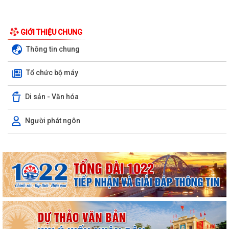
GIỚI THIỆU CHUNG
Thông tin chung
Tổ chức bộ máy
Di sản - Văn hóa
Người phát ngôn
XÃ AN LÃO TỔ CHỨC TẬP HUẤN TÍCH HỢP NỀN TẢNG MISA iGOV VÀ
ỨNG DỤNG TRÍ TUỆ NHÂN TẠO MISA ONE AI
HẢI PHÒNG QUYẾT TÂM THỰC HIỆN MỤC TIÊU TĂNG TRƯỞNG GRDP
TỪ 13% TRỞ LÊN
XÃ AN LÃO TỔ CHỨC HỘI NGHỊ ĐỐI THOẠI GIỮA NGƯỜI ĐỨNG ĐẦU
CẤP ỦY, CHÍNH QUYỀN VỚI NHÂN DÂN NĂM 2026.
XÃ AN LÃO GIAO BAN CÔNG TÁC CẢI CÁCH HÀNH CHÍNH QUÝ III NĂM