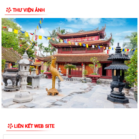
ĐOÀN KIỂM TRA LIÊN NGÀNH XÃ AN LÃO KIỂM TRA CÔNG TÁC BẢO
THƯ VIỆN ẢNH
ĐẢM AN TOÀN THỰC PHẨM TẠI CÁC CƠ SỞ SẢN...
Đảng ủy - HĐND - UBND - Ủy ban MTTQ Việt Nam xã An Lão dâng
hương tri ân các anh hùng liệt sĩ
Thông báo số 43/TB-HĐND, ngày 29/7/2026 về Kết quả kỳ họp thứ 3
HĐND thành phố
ĐỒNG CHÍ LÊ VĂN HUY PHÓ CHỦ TỊCH UBND XÃ THĂM, TẶNG QUÀ
CÁC GIA ĐÌNH CHÍNH SÁCH NHÂN DỊP 27/7
ĐỒNG CHÍ NGUYỄN VĂN QUANG, PHÓ BÍ THƯ THƯỜNG TRỰC ĐẢNG ỦY
XÃ CHỦ TRÌ HỘI NGHỊ LÀM VIỆC VỚI BÍ THƯ...
ĐẢNG ỦY - HĐND - UBND - ỦY BAN MTTQ VIỆT NAM XÃ AN LÃO
THĂM, TẶNG QUÀ GIA ĐÌNH CHÍNH SÁCH NHÂN KỶ...
Thông báo về thông hồ sơ dự thảo Nghị quyết quy phạm pháp luật về
LIÊN KẾT WEB SITE
dự thảo Nghị quyết của Hội đồng...