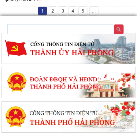
1
2
3
4
5
...