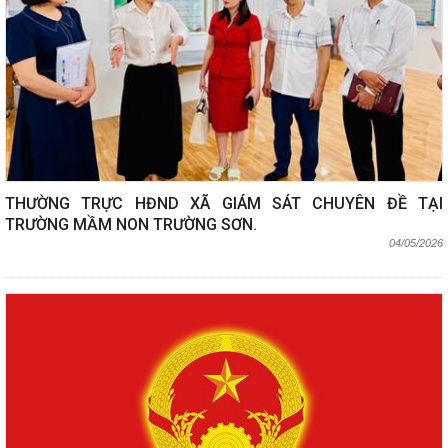
THƯỜNG TRỰC HĐND XÃ GIÁM SÁT CHUYÊN ĐỀ TẠI
TRƯỜNG MẦM NON TRƯỜNG SƠN.
04/05/2026