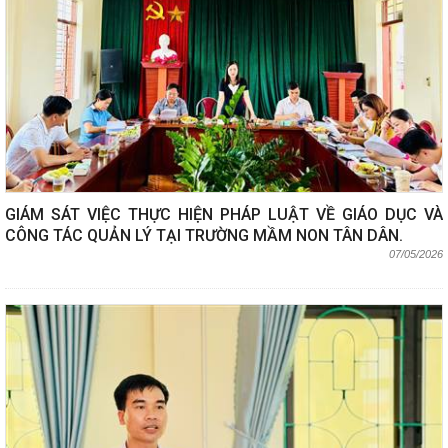
GIÁM SÁT VIỆC THỰC HIỆN PHÁP LUẬT VỀ GIÁO DỤC VÀ
CÔNG TÁC QUẢN LÝ TẠI TRƯỜNG MẦM NON TÂN DÂN.
07/05/2026