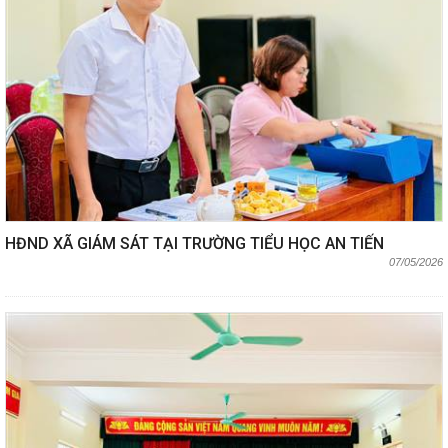
HĐND XÃ GIÁM SÁT TẠI TRƯỜNG TIỂU HỌC AN TIẾN
07/05/2026