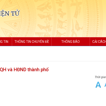
IỆN TỬ
G TIN
THÔNG TIN CHUYÊN ĐỀ
THÔNG BÁO
CẢI CÁC
ĐBQH và HĐND thành phố