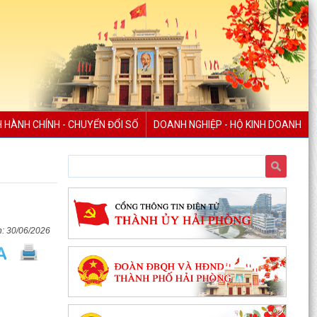
H HÀNH CHÍNH - CHUYỂN ĐỔI SỐ
DOANH NGHIỆP - HỘ KINH DOANH
30/06/2026