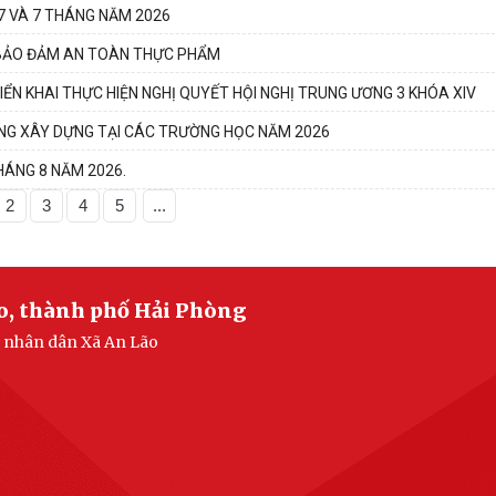
 7 VÀ 7 THÁNG NĂM 2026
C BẢO ĐẢM AN TOÀN THỰC PHẨM
ỂN KHAI THỰC HIỆN NGHỊ QUYẾT HỘI NGHỊ TRUNG ƯƠNG 3 KHÓA XIV
ANG XÂY DỰNG TẠI CÁC TRƯỜNG HỌC NĂM 2026
HÁNG 8 NĂM 2026.
2
3
4
5
...
o, thành phố Hải Phòng
n nhân dân Xã An Lão