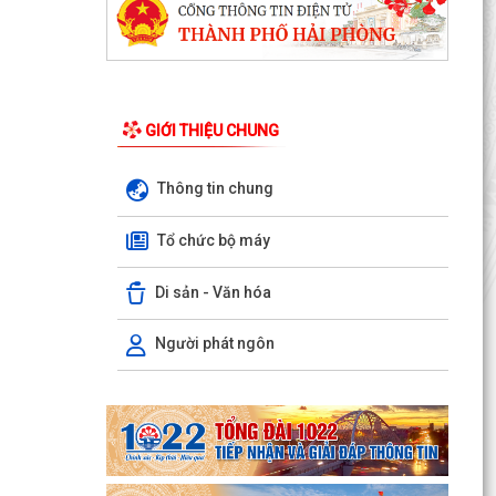
GIỚI THIỆU CHUNG
Thông tin chung
Tổ chức bộ máy
XÃ AN LÃO TỔ CHỨC TẬP HUẤN TÍCH HỢP NỀN
TẢNG MISA iGOV VÀ ỨNG DỤNG TRÍ TUỆ NHÂN
TẠO MISA ONE AI
Di sản - Văn hóa
HẢI PHÒNG QUYẾT TÂM THỰC HIỆN MỤC TIÊU
Người phát ngôn
TĂNG TRƯỞNG GRDP TỪ 13% TRỞ LÊN
XÃ AN LÃO TỔ CHỨC HỘI NGHỊ ĐỐI THOẠI GIỮA
NGƯỜI ĐỨNG ĐẦU CẤP ỦY, CHÍNH QUYỀN VỚI
NHÂN DÂN NĂM 2026.
XÃ AN LÃO GIAO BAN CÔNG TÁC CẢI CÁCH