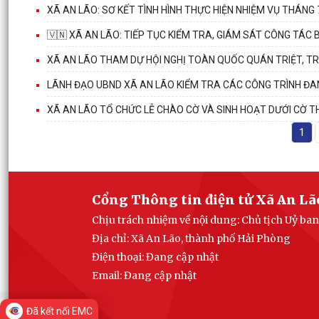
XÃ AN LÃO: SƠ KẾT TÌNH HÌNH THỰC HIỆN NHIỆM VỤ THÁNG
🇻🇳 XÃ AN LÃO: TIẾP TỤC KIỂM TRA, GIÁM SÁT CÔNG TÁ
XÃ AN LÃO THAM DỰ HỘI NGHỊ TOÀN QUỐC QUÁN TRIỆT, TRI
LÃNH ĐẠO UBND XÃ AN LÃO KIỂM TRA CÁC CÔNG TRÌNH Đ
XÃ AN LÃO TỔ CHỨC LỄ CHÀO CỜ VÀ SINH HOẠT DƯỚI CỜ T
1
Cổng Thông tin điện tử Xã An Lã
Chịu trách nhiệm về nội dung: Chủ tịch Uỷ ba
Địa chỉ: Xã An Lão, thành phố Hải Phòng
Điện thoại: Đang cập nhật
Email:
Đang cập nhật
Đã kết nối EMC