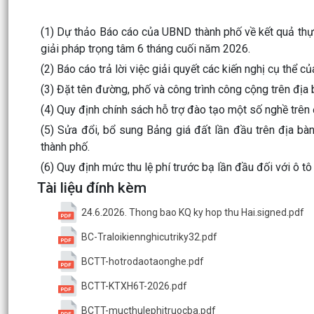
(1) Dự thảo Báo cáo của UBND thành phố về kết quả thực 
giải pháp trọng tâm 6 tháng cuối năm 2026.
(2) Báo cáo trả lời việc giải quyết các kiến nghị cụ thể
(3) Đặt tên đường, phố và công trình công cộng trên địa
(4) Quy định chính sách hỗ trợ đào tạo một số nghề trên
(5) Sửa đổi, bổ sung Bảng giá đất lần đầu trên địa
thành phố.
(6) Quy định mức thu lệ phí trước bạ lần đầu đối với ô t
Tài liệu đính kèm
24.6.2026. Thong bao KQ ky hop thu Hai.signed.pdf
BC-Traloikiennghicutriky32.pdf
BCTT-hotrodaotaonghe.pdf
BCTT-KTXH6T-2026.pdf
BCTT-mucthulephitruocba.pdf