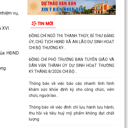
HÀNH CHÍNH QUÝ III NĂM 2026
 nhiệm vụ,
XÃ AN LÃO TỔ CHỨC LỄ CHÀO CỜ VÀ SINH
TIN MỚI
HOẠT DƯỚI CỜ THÁNG 8 NĂM 2026.
a XVI .
ĐỒNG CHÍ NGÔ THỊ THANH THỦY, BÍ THƯ ĐẢNG
ỦY, CHỦ TỊCH HĐND XÃ AN LÃO DỰ SINH HOẠT
CHI BỘ THƯỜNG KỲ...
 của HĐND
ĐỒNG CHÍ PHÓ TRƯỞNG BAN TUYÊN GIÁO VÀ
DÂN VẬN THÀNH ỦY DỰ SINH HOẠT THƯỜNG
òng.
KỲ THÁNG 8/2026 CHI BỘ...
Thông báo về việc báo cáo nhanh tình hình
khám sức khỏe định kỳ cho công chức, viên
chức, người lao...
Thông báo về việc đình chỉ lưu hành lưu hành,
thu hồi và tiêu huỷ mỹ phẩm không đạt chất
lượng