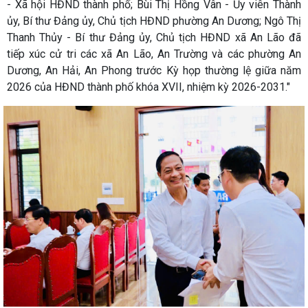
- Xã hội HĐND thành phố; Bùi Thị Hồng Vân - Ủy viên Thành
ủy, Bí thư Đảng ủy, Chủ tịch HĐND phường An Dương; Ngô Thị
Thanh Thủy - Bí thư Đảng ủy, Chủ tịch HĐND xã An Lão đã
tiếp xúc cử tri các xã An Lão, An Trường và các phường An
Dương, An Hải, An Phong trước Kỳ họp thường lệ giữa năm
2026 của HĐND thành phố khóa XVII, nhiệm kỳ 2026-2031."