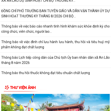
tháng 8 năm 2026
Thông báo thu hồi thuốc không đạt tiêu chuẩn chất lượng
ĐOÀN KIỂM TRA LIÊN NGÀNH XÃ AN LÃO KIỂM TRA CÔNG TÁC BẢO
ĐẢM AN TOÀN THỰC PHẨM TẠI CÁC CƠ SỞ SẢN...
Đảng ủy - HĐND - UBND - Ủy ban MTTQ Việt Nam xã An Lão dâng
hương tri ân các anh hùng liệt sĩ
ĐỒNG CHÍ LÊ VĂN HUY PHÓ CHỦ TỊCH UBND XÃ THĂM, TẶNG QUÀ
CÁC GIA ĐÌNH CHÍNH SÁCH NHÂN DỊP 27/7
ĐỒNG CHÍ NGUYỄN VĂN QUANG, PHÓ BÍ THƯ THƯỜNG TRỰC ĐẢNG ỦY
XÃ CHỦ TRÌ HỘI NGHỊ LÀM VIỆC VỚI BÍ THƯ...
ĐẢNG ỦY - HĐND - UBND - ỦY BAN MTTQ VIỆT NAM XÃ AN LÃO
THƯ VIỆN ẢNH
THĂM, TẶNG QUÀ GIA ĐÌNH CHÍNH SÁCH NHÂN KỶ...
Thông báo về thông hồ sơ dự thảo Nghị quyết quy phạm pháp luật về
dự thảo Nghị quyết của Hội đồng...