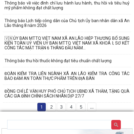
Thông báo về việc đình chỉ lưu hành lưu hành, thu hồi và tiêu huỷ
mỹ phẩm không đạt chất lượng
Thông báo Lịch tiếp công dân của Chủ tịch Ủy ban nhân dân xã An
Lão tháng 8 năm 2026
🇻🇳ỦY BAN MTTQ VIỆT NAM XÃ AN LÃO HIỆP THƯƠNG BỔ SUNG
KIỆN TOÀN UỶ VIÊN UỶ BAN MTTQ VIỆT NAM XÃ KHOÁ I; SƠ KẾT
CÔNG TÁC MẶT TRẬN 6 THÁNG ĐẦU NĂM...
Thông báo thu hồi thuốc không đạt tiêu chuẩn chất lượng
ĐOÀN KIỂM TRA LIÊN NGÀNH XÃ AN LÃO KIỂM TRA CÔNG TÁC
BẢO ĐẢM AN TOÀN THỰC PHẨM TRÊN ĐỊA BÀN
ĐỒNG CHÍ LÊ VĂN HUY PHÓ CHỦ TỊCH UBND XÃ THĂM, TẶNG QUÀ
CÁC GIA ĐÌNH CHÍNH SÁCH NHÂN DỊP 27/7
1
2
3
4
5
...