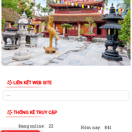
XÃ AN LÃO TRUYỀN THÔNG VỀ DỰ THẢO NGHỊ QUYẾT QUY ĐỊNH
MỨC CHI THĂM, CHÚC TẾT NGUYÊN ĐÁN ĐỐI VỚI MỘT...
Đồng chí Bùi Thị Hưng, Phó Chủ tịch HĐND xã thăm, tặng quà gia đình
chính sách tiêu biểu nhân dịp...
XÃ AN LÃO TIẾP TỤC RA QUÂN BẢO ĐẢM TRẬT TỰ AN TOÀN GIAO
THÔNG, TRẬT TỰ CÔNG CỘNG VÀ VỆ SINH MÔI...
XÃ AN LÃO TỔ CHỨC HỘI NGHỊ TRIỂN KHAI CÔNG TÁC THU THẬP,
CUNG CẤP THÔNG TIN LẬP SỔ BỘ THUẾ SỬ DỤNG...
ĐOÀN KHẢO SÁT HĐND XÃ AN LÃO KHẢO SÁT VIỆC THỰC HIỆN CHÍNH
LIÊN KẾT WEB SITE
SÁCH, PHÁP LUẬT VỀ LAO ĐỘNG TẠI CÔNG TY...
Kế hoạch Tổ chức khám sức khoẻ định kỳ hoặc khám sàng lọc miễn
phí cho người dân trên địa bàn xã...
THỐNG KÊ TRUY CẬP
AN LÃO CÔNG BỐ CÁC QUYẾT ĐỊNH THÀNH LẬP, KIỆN TOÀN TỔ CHỨC
MẶT TRẬN VÀ CÁC ĐOÀN THỂ Ở THÔN
Đang online:
22
Hôm nay:
841