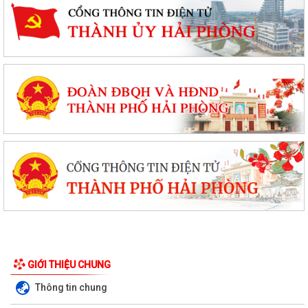
XÃ AN LÃO TỔ CHỨC TẬP HUẤN TÍCH HỢP NỀN TẢNG MISA iGOV VÀ
ỨNG DỤNG TRÍ TUỆ NHÂN TẠO MISA ONE AI
HẢI PHÒNG QUYẾT TÂM THỰC HIỆN MỤC TIÊU TĂNG TRƯỞNG GRDP
GIỚI THIỆU CHUNG
TỪ 13% TRỞ LÊN
Thông tin chung
XÃ AN LÃO TỔ CHỨC HỘI NGHỊ ĐỐI THOẠI GIỮA NGƯỜI ĐỨNG ĐẦU