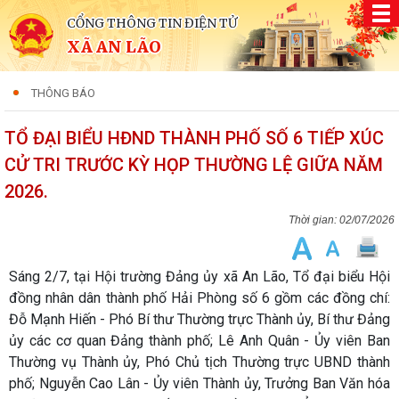
CỔNG THÔNG TIN ĐIỆN TỬ
XÃ AN LÃO
THÔNG BÁO
TỔ ĐẠI BIỂU HĐND THÀNH PHỐ SỐ 6 TIẾP XÚC
CỬ TRI TRƯỚC KỲ HỌP THƯỜNG LỆ GIỮA NĂM
2026.
02/07/2026
Sáng 2/7, tại Hội trường Đảng ủy xã An Lão, Tổ đại biểu Hội
đồng nhân dân thành phố Hải Phòng số 6 gồm các đồng chí:
Đỗ Mạnh Hiến - Phó Bí thư Thường trực Thành ủy, Bí thư Đảng
ủy các cơ quan Đảng thành phố; Lê Anh Quân - Ủy viên Ban
Thường vụ Thành ủy, Phó Chủ tịch Thường trực UBND thành
phố; Nguyễn Cao Lân - Ủy viên Thành ủy, Trưởng Ban Văn hóa