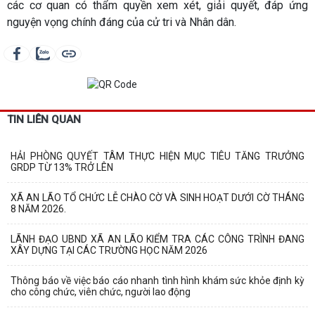
các cơ quan có thẩm quyền xem xét, giải quyết, đáp ứng
nguyện vọng chính đáng của cử tri và Nhân dân.
TIN LIÊN QUAN
HẢI PHÒNG QUYẾT TÂM THỰC HIỆN MỤC TIÊU TĂNG TRƯỞNG
GRDP TỪ 13% TRỞ LÊN
XÃ AN LÃO TỔ CHỨC LỄ CHÀO CỜ VÀ SINH HOẠT DƯỚI CỜ THÁNG
8 NĂM 2026.
LÃNH ĐẠO UBND XÃ AN LÃO KIỂM TRA CÁC CÔNG TRÌNH ĐANG
XÂY DỰNG TẠI CÁC TRƯỜNG HỌC NĂM 2026
Thông báo về việc báo cáo nhanh tình hình khám sức khỏe định kỳ
cho công chức, viên chức, người lao động