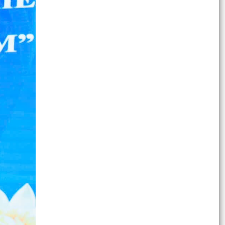
UBND xã An Lão 6 tháng cuối năm 2026
Tài liệu phục vụ Tiếp xúc cử tri của Đoàn ĐBQH
và HĐND thành phố
Thông báo tuyên truyền về hoạt động tiếp xúc
cử tri phục vụ Kỳ họp thường lệ giữa năm 2026
HĐND...
XÃ AN LÃO CÔNG BỐ CÁC QUYẾT ĐỊNH VỀ SẮP
XẾP, TỔ CHỨC LẠI CÁC THÔN.
XÃ AN LÃO XỬ LÝ 24 TRƯỜNG HỢP VI PHẠM
TRẬT TỰ ĐÔ THỊ, ATGT
Công điện Về tập trung chỉ đạo thực hiện quyết
liệt các giải pháp đấu tranh, ngăn chặn, xử lý
hành...
Kế hoạch Tăng cường quản lý, phát hiện và xử lý
hoạt động tàu bay không người lái (UAV),
phương...