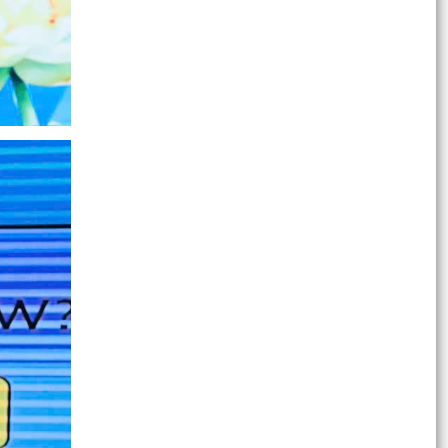
Kế hoạch Tổ chức đợt cao điểm tuyên truyền,
giải đáp tư vấn chính sách nhân Ngày Bảo hiểm
y tế Việt...
Quyết định số 2232/QĐ-UBND ngày ngày
15/6/2026 của UBND thành phố Hải Phòng Phê
duyệt Đề án “Xây...
XÃ AN LÃO HƯỞNG ỨNG LỄ MÍT TINH VÀ GIẢI
CHẠY PHONG TRÀO PHÒNG, CHỐNG MA TÚY
NĂM 2026
Thông báo về việc tổ chức thực hiện các TTHC
được cắt giảm, đơn giản hóa, bãi bỏ theo các
Nghị...
Nghị quyết Quy định nội dung chi, mức chi kinh
phí bảo đảm cho công tác xây dựng văn bản
quy phạm...