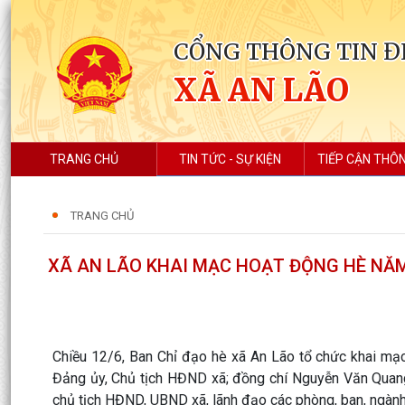
CỔNG THÔNG TIN Đ
XÃ AN LÃO
TRANG CHỦ
TIN TỨC - SỰ KIỆN
TIẾP CẬN THÔN
TRANG CHỦ
XÃ AN LÃO KHAI MẠC HOẠT ĐỘNG HÈ NĂM
Chiều 12/6, Ban Chỉ đạo hè xã An Lão tổ chức khai mạ
Đảng ủy, Chủ tịch HĐND xã; đồng chí Nguyễn Văn Quang
chủ tịch HĐND, UBND xã, lãnh đạo các phòng, ban, ngành, 