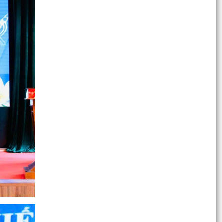
chứng nhận quyền sử dụng đất quyền sở hữu
nhà ở và...
ĐẢNG ỦY XÃ AN LÃO LÀM VIỆC VỚI CÁC THÔN
SAU SẮP XẾP, TỔ CHỨC LẠI
XÃ AN LÃO TỔ CHỨC LỄ CHÀO CỜ VÀ SINH
HOẠT DƯỚI CỜ THÁNG 7 NĂM 2026.
TỔ ĐẠI BIỂU HĐND THÀNH PHỐ SỐ 6 TIẾP XÚC
CỬ TRI TRƯỚC KỲ HỌP THƯỜNG LỆ GIỮA NĂM
2026.
Quyết định Ban hành Nội quy, Quy chế tiếp công
dân trực tuyến của Ủy ban nhân dân xã An Lão
Quyết định Ban hành Quy chế tiếp công dân, xử
lý đơn khiếu nại, tố cáo, kiến nghị, phản ánh của
Chủ...
Thông báo Lịch tiếp công dân của Chủ tịch