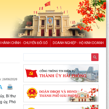
H HÀNH CHÍNH - CHUYỂN ĐỔI SỐ
DOANH NGHIỆP - HỘ KINH DOANH
XÃ AN LÃO TỔ CHỨC TẬP HUẤN TÍCH HỢP NỀN
TẢNG MISA iGOV VÀ ỨNG DỤNG TRÍ TUỆ NHÂN
TẠO MISA ONE AI
16/06/2026
HẢI PHÒNG QUYẾT TÂM THỰC HIỆN MỤC TIÊU
TĂNG TRƯỞNG GRDP TỪ 13% TRỞ LÊN
y, Bí thư
XÃ AN LÃO TỔ CHỨC HỘI NGHỊ ĐỐI THOẠI GIỮA
g ủy, Phó
NGƯỜI ĐỨNG ĐẦU CẤP ỦY, CHÍNH QUYỀN VỚI