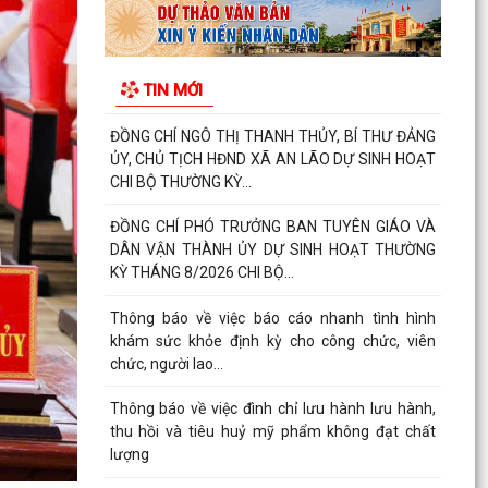
lượng
Thông báo Lịch tiếp công dân của Chủ tịch Ủy
TIN MỚI
ban nhân dân xã An Lão tháng 8 năm 2026
Thông báo thu hồi thuốc không đạt tiêu chuẩn
chất lượng
ĐOÀN KIỂM TRA LIÊN NGÀNH XÃ AN LÃO KIỂM
TRA CÔNG TÁC BẢO ĐẢM AN TOÀN THỰC
PHẨM TẠI CÁC CƠ SỞ SẢN...
Đảng ủy - HĐND - UBND - Ủy ban MTTQ Việt
Nam xã An Lão dâng hương tri ân các anh hùng
liệt sĩ
Thông báo số 43/TB-HĐND, ngày 29/7/2026 về
Kết quả kỳ họp thứ 3 HĐND thành phố
ĐỒNG CHÍ LÊ VĂN HUY PHÓ CHỦ TỊCH UBND XÃ
THĂM, TẶNG QUÀ CÁC GIA ĐÌNH CHÍNH SÁCH