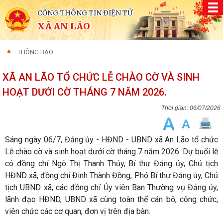
CỔNG THÔNG TIN ĐIỆN TỬ
XÃ AN LÃO
THÔNG BÁO
XÃ AN LÃO TỔ CHỨC LỄ CHÀO CỜ VÀ SINH
HOẠT DƯỚI CỜ THÁNG 7 NĂM 2026.
06/07/2026
Sáng ngày 06/7, Đảng ủy - HĐND - UBND xã An Lão tổ chức
Lễ chào cờ và sinh hoạt dưới cờ tháng 7 năm 2026. Dự buổi lễ
có đồng chí Ngô Thị Thanh Thủy, Bí thư Đảng ủy, Chủ tịch
HĐND xã; đồng chí Đinh Thành Đồng, Phó Bí thư Đảng ủy, Chủ
tịch UBND xã; các đồng chí Ủy viên Ban Thường vụ Đảng ủy,
lãnh đạo HĐND, UBND xã cùng toàn thể cán bộ, công chức,
viên chức các cơ quan, đơn vị trên địa bàn.