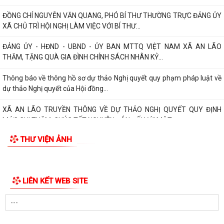
Đảng ủy - HĐND - UBND - Ủy ban MTTQ Việt Nam xã An Lão dâng
hương tri ân các anh hùng liệt sĩ
ĐỒNG CHÍ LÊ VĂN HUY PHÓ CHỦ TỊCH UBND XÃ THĂM, TẶNG QUÀ
CÁC GIA ĐÌNH CHÍNH SÁCH NHÂN DỊP 27/7
ĐỒNG CHÍ NGUYỄN VĂN QUANG, PHÓ BÍ THƯ THƯỜNG TRỰC ĐẢNG ỦY
XÃ CHỦ TRÌ HỘI NGHỊ LÀM VIỆC VỚI BÍ THƯ...
ĐẢNG ỦY - HĐND - UBND - ỦY BAN MTTQ VIỆT NAM XÃ AN LÃO
THĂM, TẶNG QUÀ GIA ĐÌNH CHÍNH SÁCH NHÂN KỶ...
Thông báo về thông hồ sơ dự thảo Nghị quyết quy phạm pháp luật về
dự thảo Nghị quyết của Hội đồng...
XÃ AN LÃO TRUYỀN THÔNG VỀ DỰ THẢO NGHỊ QUYẾT QUY ĐỊNH
MỨC CHI THĂM, CHÚC TẾT NGUYÊN ĐÁN ĐỐI VỚI MỘT...
THƯ VIỆN ẢNH
Đồng chí Bùi Thị Hưng, Phó Chủ tịch HĐND xã thăm, tặng quà gia đình
chính sách tiêu biểu nhân dịp...