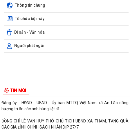
Thông tin chung
Tổ chức bộ máy
Di sản - Văn hóa
Người phát ngôn
Thông báo về việc báo cáo nhanh tình hình khám sức khỏe định kỳ cho
công chức, viên chức, người lao...
Thông báo về việc đình chỉ lưu hành lưu hành, thu hồi và tiêu huỷ mỹ
phẩm không đạt chất lượng
Thông báo Lịch tiếp công dân của Chủ tịch Ủy ban nhân dân xã An Lão
tháng 8 năm 2026
Thông báo thu hồi thuốc không đạt tiêu chuẩn chất lượng
ĐOÀN KIỂM TRA LIÊN NGÀNH XÃ AN LÃO KIỂM TRA CÔNG TÁC BẢO
TIN MỚI
ĐẢM AN TOÀN THỰC PHẨM TẠI CÁC CƠ SỞ SẢN...