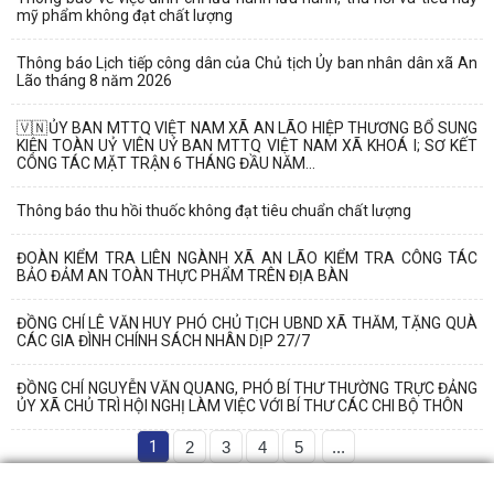
mỹ phẩm không đạt chất lượng
Thông báo Lịch tiếp công dân của Chủ tịch Ủy ban nhân dân xã An
Lão tháng 8 năm 2026
🇻🇳ỦY BAN MTTQ VIỆT NAM XÃ AN LÃO HIỆP THƯƠNG BỔ SUNG
KIỆN TOÀN UỶ VIÊN UỶ BAN MTTQ VIỆT NAM XÃ KHOÁ I; SƠ KẾT
CÔNG TÁC MẶT TRẬN 6 THÁNG ĐẦU NĂM...
Thông báo thu hồi thuốc không đạt tiêu chuẩn chất lượng
ĐOÀN KIỂM TRA LIÊN NGÀNH XÃ AN LÃO KIỂM TRA CÔNG TÁC
BẢO ĐẢM AN TOÀN THỰC PHẨM TRÊN ĐỊA BÀN
ĐỒNG CHÍ LÊ VĂN HUY PHÓ CHỦ TỊCH UBND XÃ THĂM, TẶNG QUÀ
CÁC GIA ĐÌNH CHÍNH SÁCH NHÂN DỊP 27/7
ĐỒNG CHÍ NGUYỄN VĂN QUANG, PHÓ BÍ THƯ THƯỜNG TRỰC ĐẢNG
ỦY XÃ CHỦ TRÌ HỘI NGHỊ LÀM VIỆC VỚI BÍ THƯ CÁC CHI BỘ THÔN
1
2
3
4
5
...