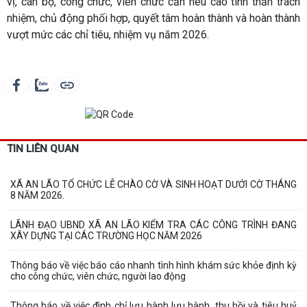
vị, cán bộ, công chức, viên chức cần nêu cao tinh thần trách
nhiệm, chủ động phối hợp, quyết tâm hoàn thành và hoàn thành
vượt mức các chỉ tiêu, nhiệm vụ năm 2026.
TIN LIÊN QUAN
XÃ AN LÃO TỔ CHỨC LỄ CHÀO CỜ VÀ SINH HOẠT DƯỚI CỜ THÁNG
8 NĂM 2026.
LÃNH ĐẠO UBND XÃ AN LÃO KIỂM TRA CÁC CÔNG TRÌNH ĐANG
XÂY DỰNG TẠI CÁC TRƯỜNG HỌC NĂM 2026
Thông báo về việc báo cáo nhanh tình hình khám sức khỏe định kỳ
cho công chức, viên chức, người lao động
Thông báo về việc đình chỉ lưu hành lưu hành, thu hồi và tiêu huỷ