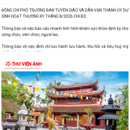
ĐỒNG CHÍ PHÓ TRƯỞNG BAN TUYÊN GIÁO VÀ DÂN VẬN THÀNH ỦY DỰ
SINH HOẠT THƯỜNG KỲ THÁNG 8/2026 CHI BỘ...
Thông báo về việc báo cáo nhanh tình hình khám sức khỏe định kỳ cho
công chức, viên chức, người lao...
Thông báo về việc đình chỉ lưu hành lưu hành, thu hồi và tiêu huỷ mỹ
phẩm không đạt chất lượng
THƯ VIỆN ẢNH
Thông báo Lịch tiếp công dân của Chủ tịch Ủy ban nhân dân xã An Lão
tháng 8 năm 2026
Thông báo thu hồi thuốc không đạt tiêu chuẩn chất lượng
ĐOÀN KIỂM TRA LIÊN NGÀNH XÃ AN LÃO KIỂM TRA CÔNG TÁC BẢO
ĐẢM AN TOÀN THỰC PHẨM TẠI CÁC CƠ SỞ SẢN...
Đảng ủy - HĐND - UBND - Ủy ban MTTQ Việt Nam xã An Lão dâng
hương tri ân các anh hùng liệt sĩ