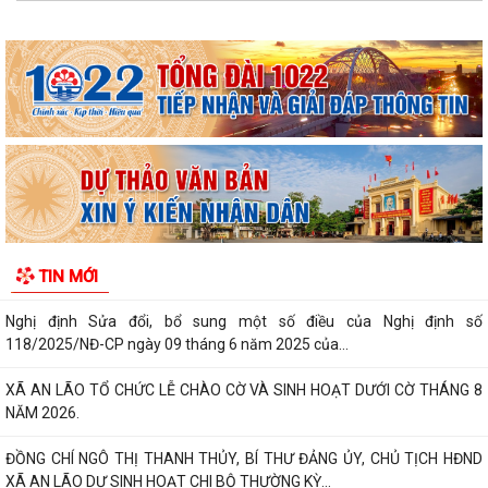
nhân dân thành phố đối với...
XÃ AN LÃO TỔ CHỨC TẬP HUẤN TÍCH HỢP NỀN TẢNG MISA iGOV VÀ
ỨNG DỤNG TRÍ TUỆ NHÂN TẠO MISA ONE AI
HẢI PHÒNG QUYẾT TÂM THỰC HIỆN MỤC TIÊU TĂNG TRƯỞNG GRDP
TỪ 13% TRỞ LÊN
XÃ AN LÃO TỔ CHỨC HỘI NGHỊ ĐỐI THOẠI GIỮA NGƯỜI ĐỨNG ĐẦU
CẤP ỦY, CHÍNH QUYỀN VỚI NHÂN DÂN NĂM 2026.
XÃ AN LÃO GIAO BAN CÔNG TÁC CẢI CÁCH HÀNH CHÍNH QUÝ III NĂM
TIN MỚI
2026
Nghị định Sửa đổi, bổ sung một số điều của Nghị định số
118/2025/NĐ-CP ngày 09 tháng 6 năm 2025 của...
XÃ AN LÃO TỔ CHỨC LỄ CHÀO CỜ VÀ SINH HOẠT DƯỚI CỜ THÁNG 8
NĂM 2026.
ĐỒNG CHÍ NGÔ THỊ THANH THỦY, BÍ THƯ ĐẢNG ỦY, CHỦ TỊCH HĐND
XÃ AN LÃO DỰ SINH HOẠT CHI BỘ THƯỜNG KỲ...