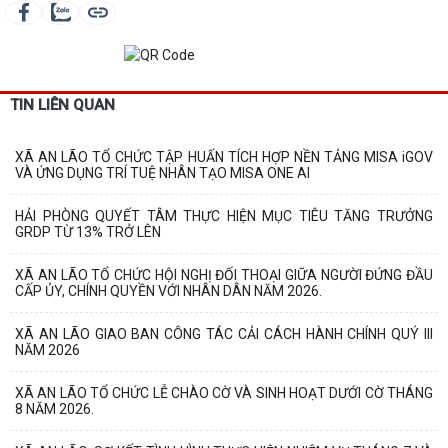
TIN LIÊN QUAN
XÃ AN LÃO TỔ CHỨC TẬP HUẤN TÍCH HỢP NỀN TẢNG MISA iGOV
VÀ ỨNG DỤNG TRÍ TUỆ NHÂN TẠO MISA ONE AI
HẢI PHÒNG QUYẾT TÂM THỰC HIỆN MỤC TIÊU TĂNG TRƯỞNG
GRDP TỪ 13% TRỞ LÊN
XÃ AN LÃO TỔ CHỨC HỘI NGHỊ ĐỐI THOẠI GIỮA NGƯỜI ĐỨNG ĐẦU
CẤP ỦY, CHÍNH QUYỀN VỚI NHÂN DÂN NĂM 2026.
XÃ AN LÃO GIAO BAN CÔNG TÁC CẢI CÁCH HÀNH CHÍNH QUÝ III
NĂM 2026
XÃ AN LÃO TỔ CHỨC LỄ CHÀO CỜ VÀ SINH HOẠT DƯỚI CỜ THÁNG
8 NĂM 2026.