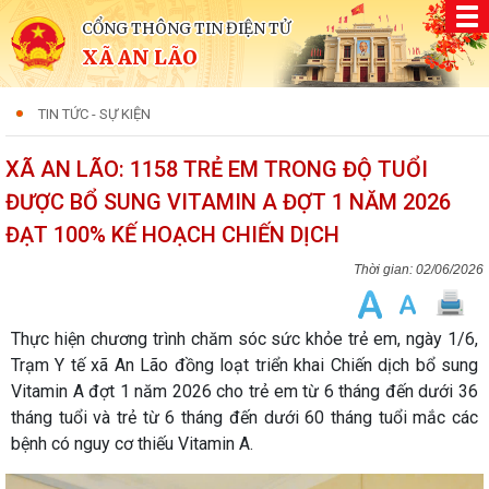
CỔNG THÔNG TIN ĐIỆN TỬ
XÃ AN LÃO
TIN TỨC - SỰ KIỆN
XÃ AN LÃO: 1158 TRẺ EM TRONG ĐỘ TUỔI
ĐƯỢC BỔ SUNG VITAMIN A ĐỢT 1 NĂM 2026
ĐẠT 100% KẾ HOẠCH CHIẾN DỊCH
02/06/2026
Thực hiện chương trình chăm sóc sức khỏe trẻ em, ngày 1/6,
Trạm Y tế xã An Lão đồng loạt triển khai Chiến dịch bổ sung
Vitamin A đợt 1 năm 2026 cho trẻ em từ 6 tháng đến dưới 36
tháng tuổi và trẻ từ 6 tháng đến dưới 60 tháng tuổi mắc các
bệnh có nguy cơ thiếu Vitamin A.