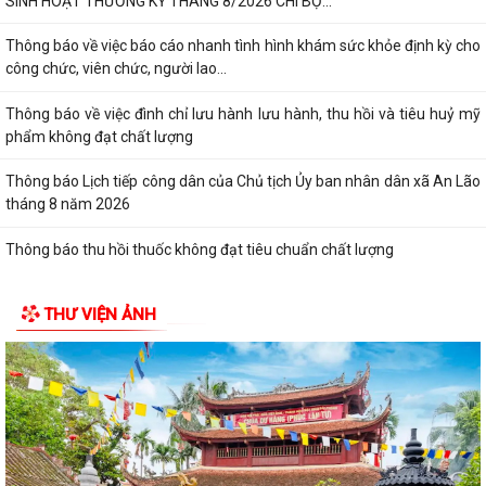
SINH HOẠT THƯỜNG KỲ THÁNG 8/2026 CHI BỘ...
Thông báo về việc báo cáo nhanh tình hình khám sức khỏe định kỳ cho
công chức, viên chức, người lao...
Thông báo về việc đình chỉ lưu hành lưu hành, thu hồi và tiêu huỷ mỹ
phẩm không đạt chất lượng
Thông báo Lịch tiếp công dân của Chủ tịch Ủy ban nhân dân xã An Lão
tháng 8 năm 2026
Thông báo thu hồi thuốc không đạt tiêu chuẩn chất lượng
ĐOÀN KIỂM TRA LIÊN NGÀNH XÃ AN LÃO KIỂM TRA CÔNG TÁC BẢO
THƯ VIỆN ẢNH
ĐẢM AN TOÀN THỰC PHẨM TẠI CÁC CƠ SỞ SẢN...
Đảng ủy - HĐND - UBND - Ủy ban MTTQ Việt Nam xã An Lão dâng
hương tri ân các anh hùng liệt sĩ
Thông báo số 43/TB-HĐND, ngày 29/7/2026 về Kết quả kỳ họp thứ 3
HĐND thành phố