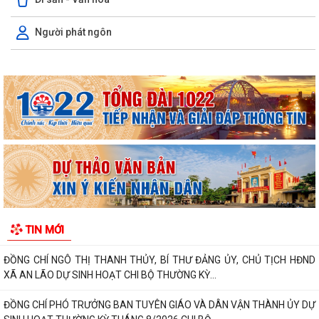
Người phát ngôn
XÃ AN LÃO TỔ CHỨC TẬP HUẤN TÍCH HỢP NỀN TẢNG MISA iGOV VÀ
ỨNG DỤNG TRÍ TUỆ NHÂN TẠO MISA ONE AI
HẢI PHÒNG QUYẾT TÂM THỰC HIỆN MỤC TIÊU TĂNG TRƯỞNG GRDP
TỪ 13% TRỞ LÊN
XÃ AN LÃO TỔ CHỨC HỘI NGHỊ ĐỐI THOẠI GIỮA NGƯỜI ĐỨNG ĐẦU
CẤP ỦY, CHÍNH QUYỀN VỚI NHÂN DÂN NĂM 2026.
XÃ AN LÃO GIAO BAN CÔNG TÁC CẢI CÁCH HÀNH CHÍNH QUÝ III NĂM
2026
XÃ AN LÃO TỔ CHỨC LỄ CHÀO CỜ VÀ SINH HOẠT DƯỚI CỜ THÁNG 8
TIN MỚI
NĂM 2026.
ĐỒNG CHÍ NGÔ THỊ THANH THỦY, BÍ THƯ ĐẢNG ỦY, CHỦ TỊCH HĐND
XÃ AN LÃO DỰ SINH HOẠT CHI BỘ THƯỜNG KỲ...
ĐỒNG CHÍ PHÓ TRƯỞNG BAN TUYÊN GIÁO VÀ DÂN VẬN THÀNH ỦY DỰ