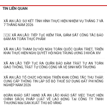
TIN LIÊN QUAN
XÃ AN LÃO: SƠ KẾT TÌNH HÌNH THỰC HIỆN NHIỆM VỤ THÁNG 7 VÀ
7 THÁNG NĂM 2026
🇻🇳 XÃ AN LÃO: TIẾP TỤC KIỂM TRA, GIÁM SÁT CÔNG TÁC BẢO
ĐẢM AN TOÀN THỰC PHẨM
XÃ AN LÃO THAM DỰ HỘI NGHỊ TOÀN QUỐC QUÁN TRIỆT, TRIỂN
KHAI THỰC HIỆN NGHỊ QUYẾT HỘI NGHỊ TRUNG ƯƠNG 3 KHÓA XIV
XÃ AN LÃO TIẾP TỤC RA QUÂN BẢO ĐẢM TRẬT TỰ AN TOÀN
GIAO THÔNG, TRẬT TỰ CÔNG CỘNG VÀ VỆ SINH MÔI TRƯỜNG
XÃ AN LÃO TỔ CHỨC HỘI NGHỊ TRIỂN KHAI CÔNG TÁC THU THẬP,
CUNG CẤP THÔNG TIN LẬP SỔ BỘ THUẾ SỬ DỤNG ĐẤT PHI NÔNG
NGHIỆP NĂM 2026
ĐOÀN KHẢO SÁT HĐND XÃ AN LÃO KHẢO SÁT VIỆC THỰC HIỆN
CHÍNH SÁCH, PHÁP LUẬT VỀ LAO ĐỘNG TẠI CÔNG TY TNHH
THƯƠNG MẠI SẢN XUẤT THỦ ĐÔ VÀNG