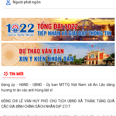
Người phát ngôn
Thông báo về việc báo cáo nhanh tình hình khám sức khỏe định kỳ cho
công chức, viên chức, người lao...
Thông báo về việc đình chỉ lưu hành lưu hành, thu hồi và tiêu huỷ mỹ
phẩm không đạt chất lượng
Thông báo Lịch tiếp công dân của Chủ tịch Ủy ban nhân dân xã An Lão
tháng 8 năm 2026
Thông báo thu hồi thuốc không đạt tiêu chuẩn chất lượng
ĐOÀN KIỂM TRA LIÊN NGÀNH XÃ AN LÃO KIỂM TRA CÔNG TÁC BẢO
TIN MỚI
ĐẢM AN TOÀN THỰC PHẨM TẠI CÁC CƠ SỞ SẢN...
Đảng ủy - HĐND - UBND - Ủy ban MTTQ Việt Nam xã An Lão dâng
hương tri ân các anh hùng liệt sĩ
ĐỒNG CHÍ LÊ VĂN HUY PHÓ CHỦ TỊCH UBND XÃ THĂM, TẶNG QUÀ
CÁC GIA ĐÌNH CHÍNH SÁCH NHÂN DỊP 27/7