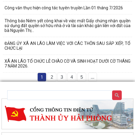
Công văn thực hiện công tác tuyên truyền Lần 01 tháng 7/2026
Thông báo Niêm yết công khai về việc mất Giấy chứng nhận quyền
sử dụng đất quyền sở hữu nhà ở và tài sản khác gắn liền với đất của
bà Nguyễn Thị...
ĐẢNG ỦY XÃ AN LÃO LÀM VIỆC VỚI CÁC THÔN SAU SẮP XẾP, TỔ
CHỨC LẠI
XÃ AN LÃO TỔ CHỨC LỄ CHÀO CỜ VÀ SINH HOẠT DƯỚI CỜ THÁNG
7 NĂM 2026.
1
2
3
4
5
...