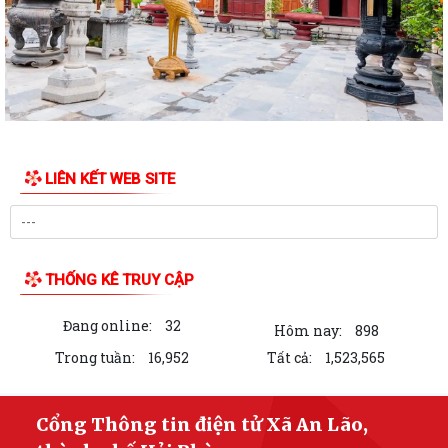
phí cho người dân trên địa bàn xã...
AN LÃO CÔNG BỐ CÁC QUYẾT ĐỊNH THÀNH LẬP, KIỆN TOÀN TỔ CHỨC
MẶT TRẬN VÀ CÁC ĐOÀN THỂ Ở THÔN
Thông báo Niêm yết công khai về việc mất Giấy chứng nhận quyền sử
dụng đất quyền sở hữu nhà ở và...
LIÊN KẾT WEB SITE
ĐẢNG ỦY XÃ AN LÃO LÀM VIỆC VỚI CÁC THÔN SAU SẮP XẾP, TỔ
CHỨC LẠI
XÃ AN LÃO TỔ CHỨC LỄ CHÀO CỜ VÀ SINH HOẠT DƯỚI CỜ THÁNG 7
NĂM 2026.
THỐNG KÊ TRUY CẬP
TỔ ĐẠI BIỂU HĐND THÀNH PHỐ SỐ 6 TIẾP XÚC CỬ TRI TRƯỚC KỲ HỌP
Đang online:
32
THƯỜNG LỆ GIỮA NĂM 2026.
Hôm nay:
898
Trong tuần:
16,952
Tất cả:
1,523,565
Quyết định Ban hành Nội quy, Quy chế tiếp công dân trực tuyến của Ủy
ban nhân dân xã An Lão
Cổng Thông tin điện tử Xã An Lão,
Quyết định Ban hành Quy chế tiếp công dân, xử lý đơn khiếu nại, tố cáo,