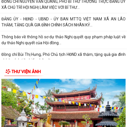
ĐỒNG CHÍ NGUYỄN VĂN QUANG, PHÓ BÍ THƯ THƯỜNG TRỰC ĐẢNG ỦY
XÃ CHỦ TRÌ HỘI NGHỊ LÀM VIỆC VỚI BÍ THƯ...
ĐẢNG ỦY - HĐND - UBND - ỦY BAN MTTQ VIỆT NAM XÃ AN LÃO
THĂM, TẶNG QUÀ GIA ĐÌNH CHÍNH SÁCH NHÂN KỶ...
Thông báo về thông hồ sơ dự thảo Nghị quyết quy phạm pháp luật về
dự thảo Nghị quyết của Hội đồng...
Đồng chí Bùi Thị Hưng, Phó Chủ tịch HĐND xã thăm, tặng quà gia đình
chính sách tiêu biểu nhân dịp...
THƯ VIỆN ẢNH
XÃ AN LÃO TIẾP TỤC RA QUÂN BẢO ĐẢM TRẬT TỰ AN TOÀN GIAO
THÔNG, TRẬT TỰ CÔNG CỘNG VÀ VỆ SINH MÔI...
XÃ AN LÃO TỔ CHỨC HỘI NGHỊ TRIỂN KHAI CÔNG TÁC THU THẬP,
CUNG CẤP THÔNG TIN LẬP SỔ BỘ THUẾ SỬ DỤNG...
ĐOÀN KHẢO SÁT HĐND XÃ AN LÃO KHẢO SÁT VIỆC THỰC HIỆN CHÍNH
SÁCH, PHÁP LUẬT VỀ LAO ĐỘNG TẠI CÔNG TY...
Kế hoạch Tổ chức khám sức khoẻ định kỳ hoặc khám sàng lọc miễn