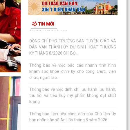
lượng
Thông báo Lịch tiếp công dân của Chủ tịch Ủy
TIN MỚI
ban nhân dân xã An Lão tháng 8 năm 2026
Thông báo thu hồi thuốc không đạt tiêu chuẩn
chất lượng
ĐOÀN KIỂM TRA LIÊN NGÀNH XÃ AN LÃO KIỂM
TRA CÔNG TÁC BẢO ĐẢM AN TOÀN THỰC
PHẨM TẠI CÁC CƠ SỞ SẢN...
Đảng ủy - HĐND - UBND - Ủy ban MTTQ Việt
Nam xã An Lão dâng hương tri ân các anh hùng
liệt sĩ
ĐỒNG CHÍ LÊ VĂN HUY PHÓ CHỦ TỊCH UBND XÃ
THĂM, TẶNG QUÀ CÁC GIA ĐÌNH CHÍNH SÁCH
NHÂN DỊP 27/7
ĐỒNG CHÍ NGUYỄN VĂN QUANG, PHÓ BÍ THƯ