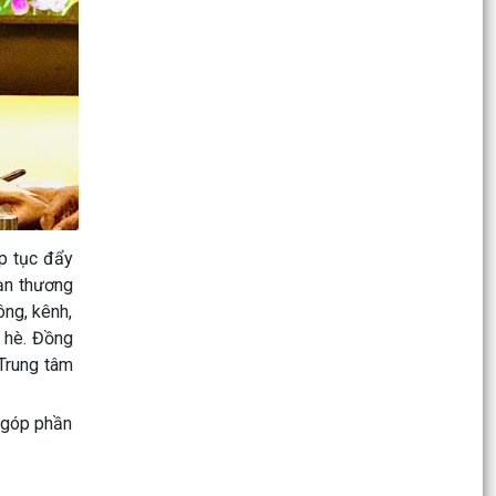
y tế Việt...
Quyết định số 2232/QĐ-UBND ngày ngày
15/6/2026 của UBND thành phố Hải Phòng Phê
duyệt Đề án “Xây...
XÃ AN LÃO HƯỞNG ỨNG LỄ MÍT TINH VÀ GIẢI
CHẠY PHONG TRÀO PHÒNG, CHỐNG MA TÚY
NĂM 2026
Thông báo về việc tổ chức thực hiện các TTHC
ếp tục đẩy
được cắt giảm, đơn giản hóa, bãi bỏ theo các
ạn thương
Nghị...
ông, kênh,
p hè. Đồng
Nghị quyết Quy định nội dung chi, mức chi kinh
 Trung tâm
phí bảo đảm cho công tác xây dựng văn bản
quy phạm...
, góp phần
Hội đồng nhân dân xã An Lão tổ chức kỳ họp
thứ Hai (kỳ họp thường lệ) giữa năm 2026