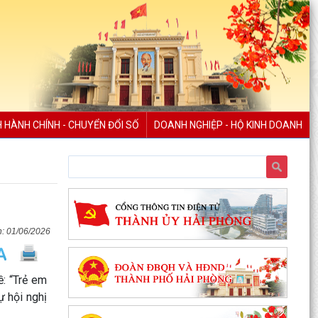
H HÀNH CHÍNH - CHUYỂN ĐỔI SỐ
DOANH NGHIỆP - HỘ KINH DOANH
XÃ AN LÃO TỔ CHỨC TẬP HUẤN TÍCH HỢP NỀN
TẢNG MISA iGOV VÀ ỨNG DỤNG TRÍ TUỆ NHÂN
TẠO MISA ONE AI
01/06/2026
HẢI PHÒNG QUYẾT TÂM THỰC HIỆN MỤC TIÊU
TĂNG TRƯỞNG GRDP TỪ 13% TRỞ LÊN
: “Trẻ em
XÃ AN LÃO TỔ CHỨC HỘI NGHỊ ĐỐI THOẠI GIỮA
ự hội nghị
NGƯỜI ĐỨNG ĐẦU CẤP ỦY, CHÍNH QUYỀN VỚI