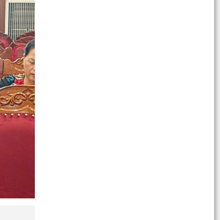
ĐẢNG ỦY XÃ AN LÃO LÀM VIỆC VỚI CÁC THÔN
SAU SẮP XẾP, TỔ CHỨC LẠI
XÃ AN LÃO TỔ CHỨC LỄ CHÀO CỜ VÀ SINH
HOẠT DƯỚI CỜ THÁNG 7 NĂM 2026.
TỔ ĐẠI BIỂU HĐND THÀNH PHỐ SỐ 6 TIẾP XÚC
CỬ TRI TRƯỚC KỲ HỌP THƯỜNG LỆ GIỮA NĂM
2026.
Quyết định Ban hành Nội quy, Quy chế tiếp công
dân trực tuyến của Ủy ban nhân dân xã An Lão
Quyết định Ban hành Quy chế tiếp công dân, xử
lý đơn khiếu nại, tố cáo, kiến nghị, phản ánh của
Chủ...
Thông báo Lịch tiếp công dân của Chủ tịch
UBND xã An Lão 6 tháng cuối năm 2026
Tài liệu phục vụ Tiếp xúc cử tri của Đoàn ĐBQH