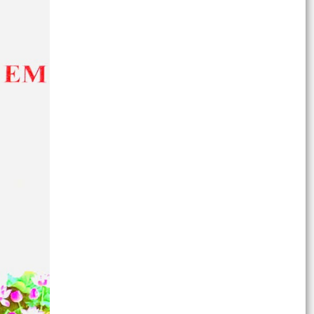
và HĐND thành phố
Thông báo tuyên truyền về hoạt động tiếp xúc
cử tri phục vụ Kỳ họp thường lệ giữa năm 2026
HĐND...
XÃ AN LÃO CÔNG BỐ CÁC QUYẾT ĐỊNH VỀ SẮP
XẾP, TỔ CHỨC LẠI CÁC THÔN.
XÃ AN LÃO XỬ LÝ 24 TRƯỜNG HỢP VI PHẠM
TRẬT TỰ ĐÔ THỊ, ATGT
Công điện Về tập trung chỉ đạo thực hiện quyết
liệt các giải pháp đấu tranh, ngăn chặn, xử lý
hành...
Kế hoạch Tăng cường quản lý, phát hiện và xử lý
hoạt động tàu bay không người lái (UAV),
phương...
Kế hoạch Tổ chức đợt cao điểm tuyên truyền,
giải đáp tư vấn chính sách nhân Ngày Bảo hiểm