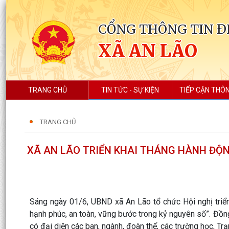
CỔNG THÔNG TIN Đ
XÃ AN LÃO
TRANG CHỦ
TIN TỨC - SỰ KIỆN
TIẾP CẬN THÔN
TRANG CHỦ
XÃ AN LÃO TRIỂN KHAI THÁNG HÀNH ĐỘN
Sáng ngày 01/6, UBND xã An Lão tổ chức Hội nghị triể
hạnh phúc, an toàn, vững bước trong kỷ nguyên số”. Đồng
có đại diện các ban, ngành, đoàn thể, các trường học, Trạ