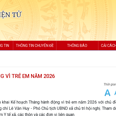
IỆN TỬ
G TIN
THÔNG TIN CHUYÊN ĐỀ
THÔNG BÁO
CẢI CÁC
G VÌ TRẺ EM NĂM 2026
n khai Kế hoạch Tháng hành động vì trẻ em năm 2026 với chủ đề
 chí Lê Văn Huy - Phó Chủ tịch UBND xã chủ trì hội nghị. Tham d
m Y tế xã, các thôn và các đơn vị liên quan.