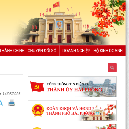
chức, người lao...
Thông báo về việc đình chỉ lưu hành lưu hành,
thu hồi và tiêu huỷ mỹ phẩm không đạt chất
lượng
Thông báo Lịch tiếp công dân của Chủ tịch Ủy
ban nhân dân xã An Lão tháng 8 năm 2026
H HÀNH CHÍNH - CHUYỂN ĐỔI SỐ
DOANH NGHIỆP - HỘ KINH DOANH
Thông báo thu hồi thuốc không đạt tiêu chuẩn
chất lượng
ĐOÀN KIỂM TRA LIÊN NGÀNH XÃ AN LÃO KIỂM
TRA CÔNG TÁC BẢO ĐẢM AN TOÀN THỰC
PHẨM TẠI CÁC CƠ SỞ SẢN...
14/05/2026
Đảng ủy - HĐND - UBND - Ủy ban MTTQ Việt
Nam xã An Lão dâng hương tri ân các anh hùng
liệt sĩ
ĐỒNG CHÍ LÊ VĂN HUY PHÓ CHỦ TỊCH UBND XÃ