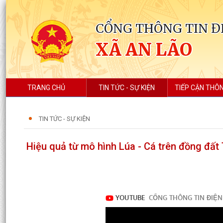
CỔNG THÔNG TIN Đ
XÃ AN LÃO
TRANG CHỦ
TIN TỨC - SỰ KIỆN
TIẾP CẬN THÔN
TIN TỨC - SỰ KIỆN
Hiệu quả từ mô hình Lúa - Cá trên đồng đất 