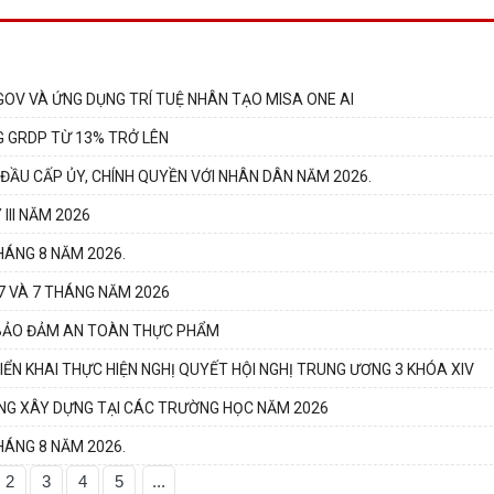
GOV VÀ ỨNG DỤNG TRÍ TUỆ NHÂN TẠO MISA ONE AI
G GRDP TỪ 13% TRỞ LÊN
 ĐẦU CẤP ỦY, CHÍNH QUYỀN VỚI NHÂN DÂN NĂM 2026.
III NĂM 2026
HÁNG 8 NĂM 2026.
 7 VÀ 7 THÁNG NĂM 2026
C BẢO ĐẢM AN TOÀN THỰC PHẨM
ỂN KHAI THỰC HIỆN NGHỊ QUYẾT HỘI NGHỊ TRUNG ƯƠNG 3 KHÓA XIV
ANG XÂY DỰNG TẠI CÁC TRƯỜNG HỌC NĂM 2026
HÁNG 8 NĂM 2026.
2
3
4
5
...