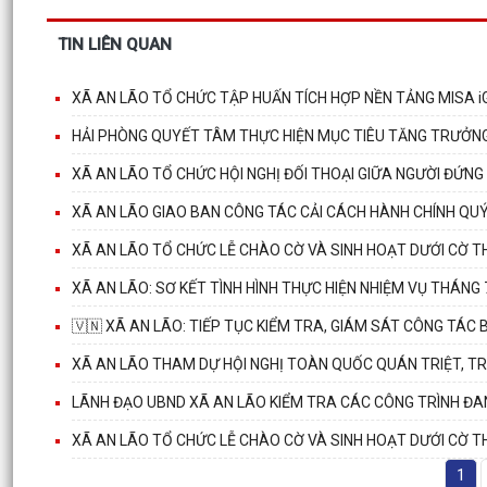
TIN LIÊN QUAN
XÃ AN LÃO TỔ CHỨC TẬP HUẤN TÍCH HỢP NỀN TẢNG MISA i
HẢI PHÒNG QUYẾT TÂM THỰC HIỆN MỤC TIÊU TĂNG TRƯỞN
XÃ AN LÃO TỔ CHỨC HỘI NGHỊ ĐỐI THOẠI GIỮA NGƯỜI ĐỨNG
XÃ AN LÃO GIAO BAN CÔNG TÁC CẢI CÁCH HÀNH CHÍNH QUÝ 
XÃ AN LÃO TỔ CHỨC LỄ CHÀO CỜ VÀ SINH HOẠT DƯỚI CỜ T
XÃ AN LÃO: SƠ KẾT TÌNH HÌNH THỰC HIỆN NHIỆM VỤ THÁNG
🇻🇳 XÃ AN LÃO: TIẾP TỤC KIỂM TRA, GIÁM SÁT CÔNG TÁ
XÃ AN LÃO THAM DỰ HỘI NGHỊ TOÀN QUỐC QUÁN TRIỆT, TRI
LÃNH ĐẠO UBND XÃ AN LÃO KIỂM TRA CÁC CÔNG TRÌNH Đ
XÃ AN LÃO TỔ CHỨC LỄ CHÀO CỜ VÀ SINH HOẠT DƯỚI CỜ T
1