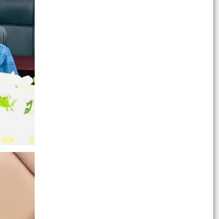
ĐẢNG ỦY XÃ AN LÃO LÀM VIỆC VỚI CÁC THÔN
SAU SẮP XẾP, TỔ CHỨC LẠI
XÃ AN LÃO TỔ CHỨC LỄ CHÀO CỜ VÀ SINH
HOẠT DƯỚI CỜ THÁNG 7 NĂM 2026.
TỔ ĐẠI BIỂU HĐND THÀNH PHỐ SỐ 6 TIẾP XÚC
CỬ TRI TRƯỚC KỲ HỌP THƯỜNG LỆ GIỮA NĂM
2026.
Quyết định Ban hành Nội quy, Quy chế tiếp công
dân trực tuyến của Ủy ban nhân dân xã An Lão
Quyết định Ban hành Quy chế tiếp công dân, xử
lý đơn khiếu nại, tố cáo, kiến nghị, phản ánh của
Chủ...
Thông báo Lịch tiếp công dân của Chủ tịch
UBND xã An Lão 6 tháng cuối năm 2026
Tài liệu phục vụ Tiếp xúc cử tri của Đoàn ĐBQH