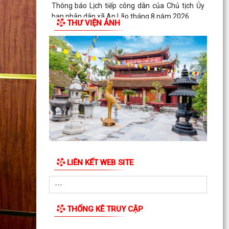
THƯỜNG TRỰC ĐẢNG ỦY XÃ CHỦ TRÌ HỘI NGHỊ
LÀM VIỆC VỚI BÍ THƯ...
THƯ VIỆN ẢNH
ĐẢNG ỦY - HĐND - UBND - ỦY BAN MTTQ VIỆT
NAM XÃ AN LÃO THĂM, TẶNG QUÀ GIA ĐÌNH
CHÍNH SÁCH NHÂN KỶ...
Thông báo về thông hồ sơ dự thảo Nghị quyết
quy phạm pháp luật về dự thảo Nghị quyết của
Hội đồng...
XÃ AN LÃO TRUYỀN THÔNG VỀ DỰ THẢO NGHỊ
QUYẾT QUY ĐỊNH MỨC CHI THĂM, CHÚC TẾT
NGUYÊN ĐÁN ĐỐI VỚI MỘT...
LIÊN KẾT WEB SITE
Đồng chí Bùi Thị Hưng, Phó Chủ tịch HĐND xã
thăm, tặng quà gia đình chính sách tiêu biểu
nhân dịp...
THỐNG KÊ TRUY CẬP
XÃ AN LÃO TIẾP TỤC RA QUÂN BẢO ĐẢM TRẬT
TỰ AN TOÀN GIAO THÔNG, TRẬT TỰ CÔNG