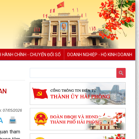
H HÀNH CHÍNH - CHUYỂN ĐỔI SỐ
DOANH NGHIỆP - HỘ KINH DOANH
XÃ AN LÃO TỔ CHỨC TẬP HUẤN TÍCH HỢP NỀN
AN
TẢNG MISA iGOV VÀ ỨNG DỤNG TRÍ TUỆ NHÂN
TẠO MISA ONE AI
HẢI PHÒNG QUYẾT TÂM THỰC HIỆN MỤC TIÊU
07/05/2026
TĂNG TRƯỞNG GRDP TỪ 13% TRỞ LÊN
XÃ AN LÃO TỔ CHỨC HỘI NGHỊ ĐỐI THOẠI GIỮA
quan tham
NGƯỜI ĐỨNG ĐẦU CẤP ỦY, CHÍNH QUYỀN VỚI