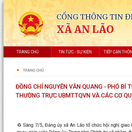
CỔNG THÔNG TIN Đ
XÃ AN LÃO
TRANG CHỦ
TIN TỨC - SỰ KIỆN
TIẾP CẬN THÔN
TRANG CHỦ
ĐỒNG CHÍ NGUYỄN VĂN QUANG - PHÓ BÍ 
THƯỜNG TRỰC UBMTTQVN VÀ CÁC CƠ Q
♻️ Sáng 7/5, Đảng ủy xã An Lão tổ chức hội nghị gia