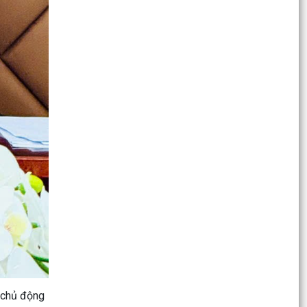
y tế Việt...
Quyết định số 2232/QĐ-UBND ngày ngày
15/6/2026 của UBND thành phố Hải Phòng Phê
duyệt Đề án “Xây...
XÃ AN LÃO HƯỞNG ỨNG LỄ MÍT TINH VÀ GIẢI
CHẠY PHONG TRÀO PHÒNG, CHỐNG MA TÚY
NĂM 2026
Thông báo về việc tổ chức thực hiện các TTHC
được cắt giảm, đơn giản hóa, bãi bỏ theo các
Nghị...
Nghị quyết Quy định nội dung chi, mức chi kinh
phí bảo đảm cho công tác xây dựng văn bản
quy phạm...
Hội đồng nhân dân xã An Lão tổ chức kỳ họp
thứ Hai (kỳ họp thường lệ) giữa năm 2026
, chủ động