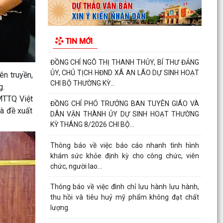
thu hồi và tiêu huỷ mỹ phẩm không đạt chất
lượng
Thông báo Lịch tiếp công dân của Chủ tịch Ủy
TIN MỚI
ban nhân dân xã An Lão tháng 8 năm 2026
Thông báo thu hồi thuốc không đạt tiêu chuẩn
chất lượng
ên truyền,
g.
ĐOÀN KIỂM TRA LIÊN NGÀNH XÃ AN LÃO KIỂM
 MTTQ Việt
TRA CÔNG TÁC BẢO ĐẢM AN TOÀN THỰC
à đề xuất
PHẨM TẠI CÁC CƠ SỞ SẢN...
Đảng ủy - HĐND - UBND - Ủy ban MTTQ Việt
Nam xã An Lão dâng hương tri ân các anh hùng
liệt sĩ
ĐỒNG CHÍ LÊ VĂN HUY PHÓ CHỦ TỊCH UBND XÃ
THĂM, TẶNG QUÀ CÁC GIA ĐÌNH CHÍNH SÁCH
NHÂN DỊP 27/7
ĐỒNG CHÍ NGUYỄN VĂN QUANG, PHÓ BÍ THƯ