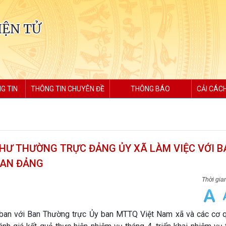
IỆN TỬ
G TIN
THÔNG TIN CHUYÊN ĐỀ
THÔNG BÁO
CẢI CÁC
THƯ THƯỜNG TRỰC ĐẢNG ỦY XÃ LÀM VIỆC VỚI B
UAN ĐẢNG
o ban với Ban Thường trực Ủy ban MTTQ Việt Nam xã và các cơ 