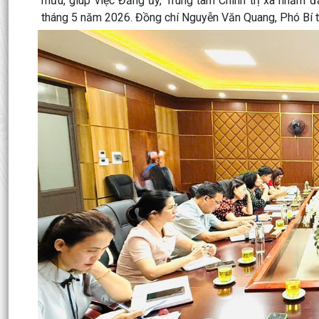
mưu, giúp việc Đảng ủy, Trung tâm Chính trị xã nhằm đá
tháng 5 năm 2026. Đồng chí Nguyễn Văn Quang, Phó Bí th