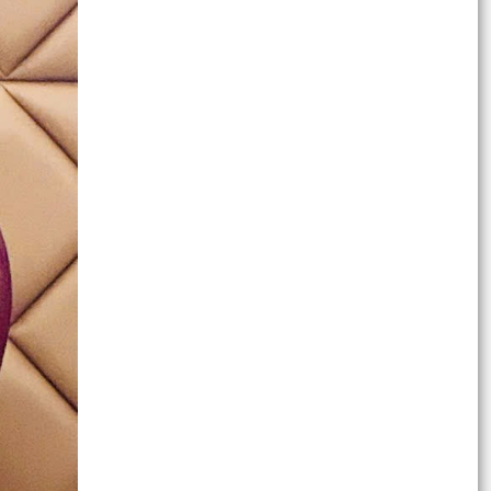
và HĐND thành phố
Thông báo tuyên truyền về hoạt động tiếp xúc
cử tri phục vụ Kỳ họp thường lệ giữa năm 2026
HĐND...
XÃ AN LÃO CÔNG BỐ CÁC QUYẾT ĐỊNH VỀ SẮP
XẾP, TỔ CHỨC LẠI CÁC THÔN.
XÃ AN LÃO XỬ LÝ 24 TRƯỜNG HỢP VI PHẠM
TRẬT TỰ ĐÔ THỊ, ATGT
Công điện Về tập trung chỉ đạo thực hiện quyết
liệt các giải pháp đấu tranh, ngăn chặn, xử lý
hành...
Kế hoạch Tăng cường quản lý, phát hiện và xử lý
hoạt động tàu bay không người lái (UAV),
phương...
Kế hoạch Tổ chức đợt cao điểm tuyên truyền,
giải đáp tư vấn chính sách nhân Ngày Bảo hiểm