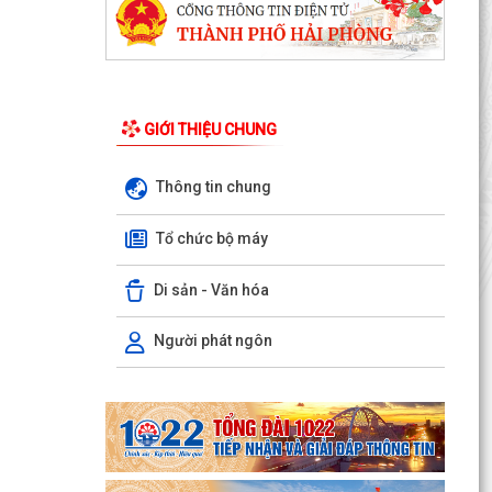
GIỚI THIỆU CHUNG
Thông tin chung
Tổ chức bộ máy
XÃ AN LÃO TỔ CHỨC TẬP HUẤN TÍCH HỢP NỀN
TẢNG MISA iGOV VÀ ỨNG DỤNG TRÍ TUỆ NHÂN
TẠO MISA ONE AI
Di sản - Văn hóa
HẢI PHÒNG QUYẾT TÂM THỰC HIỆN MỤC TIÊU
Người phát ngôn
TĂNG TRƯỞNG GRDP TỪ 13% TRỞ LÊN
XÃ AN LÃO TỔ CHỨC HỘI NGHỊ ĐỐI THOẠI GIỮA
NGƯỜI ĐỨNG ĐẦU CẤP ỦY, CHÍNH QUYỀN VỚI
NHÂN DÂN NĂM 2026.
XÃ AN LÃO GIAO BAN CÔNG TÁC CẢI CÁCH