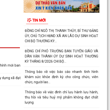
HÀNH CHÍNH QUÝ III NĂM 2026
XÃ AN LÃO TỔ CHỨC LỄ CHÀO CỜ VÀ SINH
TIN MỚI
HOẠT DƯỚI CỜ THÁNG 8 NĂM 2026.
ĐỒNG CHÍ NGÔ THỊ THANH THỦY, BÍ THƯ ĐẢNG
ỦY, CHỦ TỊCH HĐND XÃ AN LÃO DỰ SINH HOẠT
CHI BỘ THƯỜNG KỲ...
ĐỒNG CHÍ PHÓ TRƯỞNG BAN TUYÊN GIÁO VÀ
DÂN VẬN THÀNH ỦY DỰ SINH HOẠT THƯỜNG
KỲ THÁNG 8/2026 CHI BỘ...
hính mới ban
Thông báo về việc báo cáo nhanh tình hình
khám sức khỏe định kỳ cho công chức, viên
y dựng xã đạt
chức, người lao...
Thông báo về việc đình chỉ lưu hành lưu hành,
thu hồi và tiêu huỷ mỹ phẩm không đạt chất
lượng