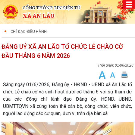
CỔNG THÔNG TIN ĐIỆN TỬ
XÃ AN LÃO
CHỈ ĐẠO ĐIỀU HÀNH
ĐẢNG UỶ XÃ AN LÃO TỔ CHỨC LỄ CHÀO CỜ
ĐẦU THÁNG 6 NĂM 2026
01/06/2026
Sáng ngày 01/6/2026, Đảng ủy - HĐND - UBND xã An Lão tổ
chức Lễ chào cờ và sinh hoạt dưới cờ tháng 6 với sự tham dự
của các đồng chí lãnh đạo Đảng ủy, HĐND, UBND,
UBMTTQVN xã cùng toàn thể cán bộ, công chức, viên chức,
người lao động các cơ quan, đơn vị trên địa bàn xã.