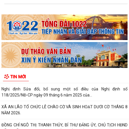
118/2025/NĐ-CP ngày 09 tháng 6 năm 2025 của...
XÃ AN LÃO TỔ CHỨC LỄ CHÀO CỜ VÀ SINH HOẠT DƯỚI CỜ THÁNG 8
NĂM 2026.
ĐỒNG CHÍ NGÔ THỊ THANH THỦY, BÍ THƯ ĐẢNG ỦY, CHỦ TỊCH HĐND
XÃ AN LÃO DỰ SINH HOẠT CHI BỘ THƯỜNG KỲ...
ĐỒNG CHÍ PHÓ TRƯỞNG BAN TUYÊN GIÁO VÀ DÂN VẬN THÀNH ỦY DỰ
SINH HOẠT THƯỜNG KỲ THÁNG 8/2026 CHI BỘ...
Thông báo về việc báo cáo nhanh tình hình khám sức khỏe định kỳ cho
TIN MỚI
công chức, viên chức, người lao...
Thông báo về việc đình chỉ lưu hành lưu hành, thu hồi và tiêu huỷ mỹ
phẩm không đạt chất lượng
Thông báo Lịch tiếp công dân của Chủ tịch Ủy ban nhân dân xã An Lão
tháng 8 năm 2026
Thông báo thu hồi thuốc không đạt tiêu chuẩn chất lượng