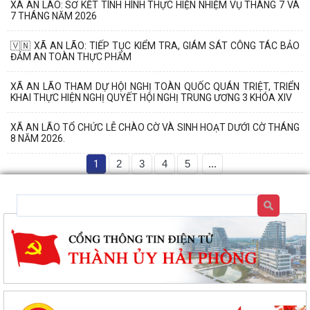
XÃ AN LÃO: SƠ KẾT TÌNH HÌNH THỰC HIỆN NHIỆM VỤ THÁNG 7 VÀ
7 THÁNG NĂM 2026
🇻🇳 XÃ AN LÃO: TIẾP TỤC KIỂM TRA, GIÁM SÁT CÔNG TÁC BẢO
ĐẢM AN TOÀN THỰC PHẨM
XÃ AN LÃO THAM DỰ HỘI NGHỊ TOÀN QUỐC QUÁN TRIỆT, TRIỂN
KHAI THỰC HIỆN NGHỊ QUYẾT HỘI NGHỊ TRUNG ƯƠNG 3 KHÓA XIV
XÃ AN LÃO TỔ CHỨC LỄ CHÀO CỜ VÀ SINH HOẠT DƯỚI CỜ THÁNG
8 NĂM 2026.
1
2
3
4
5
...