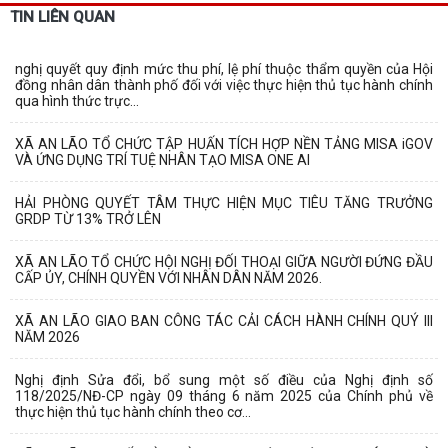
TIN LIÊN QUAN
nghị quyết quy định mức thu phí, lệ phí thuộc thẩm quyền của Hội
đồng nhân dân thành phố đối với việc thực hiện thủ tục hành chính
qua hình thức trực...
XÃ AN LÃO TỔ CHỨC TẬP HUẤN TÍCH HỢP NỀN TẢNG MISA iGOV
VÀ ỨNG DỤNG TRÍ TUỆ NHÂN TẠO MISA ONE AI
HẢI PHÒNG QUYẾT TÂM THỰC HIỆN MỤC TIÊU TĂNG TRƯỞNG
GRDP TỪ 13% TRỞ LÊN
XÃ AN LÃO TỔ CHỨC HỘI NGHỊ ĐỐI THOẠI GIỮA NGƯỜI ĐỨNG ĐẦU
CẤP ỦY, CHÍNH QUYỀN VỚI NHÂN DÂN NĂM 2026.
XÃ AN LÃO GIAO BAN CÔNG TÁC CẢI CÁCH HÀNH CHÍNH QUÝ III
NĂM 2026
Nghị định Sửa đổi, bổ sung một số điều của Nghị định số
118/2025/NĐ-CP ngày 09 tháng 6 năm 2025 của Chính phủ về
thực hiện thủ tục hành chính theo cơ...